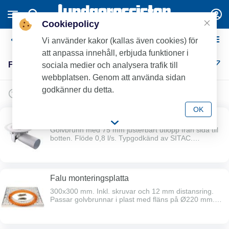
Cookiepolicy
Faluplast golvbrunnar & tbh
Vi använder kakor (kallas även cookies) för
att anpassa innehåll, erbjuda funktioner i
Faluplast golvbrunnar & tbh (22)
sociala medier och analysera trafik till
webbplatsen. Genom att använda sidan
godkänner du detta.
OK
Falu Flexi
Golvbrunn med 75 mm justerbart utlopp från sida till
botten. Flöde 0,8 l/s. Typgodkänd av SITAC.
Levereras med klämring. Komplettera med sil vid
behov.
Falu monteringsplatta
300x300 mm. Inkl. skruvar och 12 mm distansring.
Passar golvbrunnar i plast med fläns på Ø220 mm.
Passar ej RUT, till SIV ej tillsammans med 12 mm
distansring.