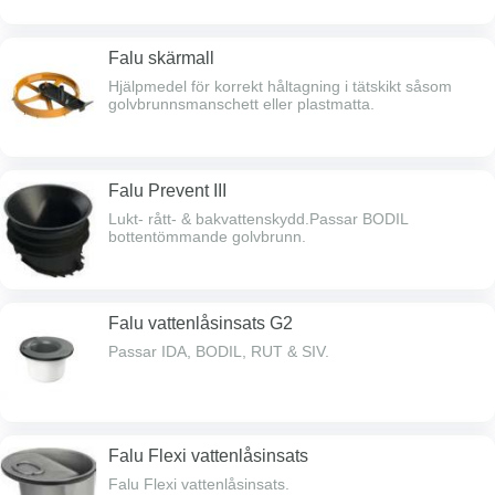
Falu skärmall
Hjälpmedel för korrekt håltagning i tätskikt såsom
golvbrunnsmanschett eller plastmatta.
Falu Prevent III
Lukt- rått- & bakvattenskydd.Passar BODIL
bottentömmande golvbrunn.
Falu vattenlåsinsats G2
Passar IDA, BODIL, RUT & SIV.
Falu Flexi vattenlåsinsats
Falu Flexi vattenlåsinsats.