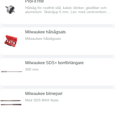
ProFit HM
Hålsåg för rostfritt stål, kakel, klinker, glasfiber och
aluminium. Skärdjup 5 mm. Lev. med centrumborr,
fjäder och insexnyckel för fixering av borret.
Milwaukee hålsågsats
Milwaukee hålsågsats.
Milwaukee SDS+ borrförlängare
300 mm.
Milwaukee bilmejsel
Med SDS MAX-fäste.