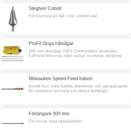
Stegborr Cobolt
För borrning av hål i t.ex. rostfritt stål.
ProFit långa hålsågar
160 mm skärdjup. OBS! Centrumborr användes
EJ!Först förborras hålet sedan monteras styrpinne på
hålsågen.
Milwaukee Speed Feed träborr
Konisk borr med dubbla skärkanter och gängad spets
för snabbare borrning och längre livslängd.
Förlängare 300 mm
För borrar med sexkantfäste.