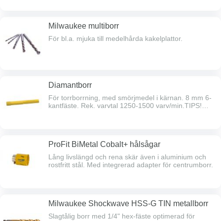
Milwaukee multiborr
För bl.a. mjuka till medelhårda kakelplattor.
Diamantborr
För torrborrning, med smörjmedel i kärnan. 8 mm 6-
kantfäste. Rek. varvtal 1250-1500 varv/min.TIPS!
Rengör diamanten genom att borra i leca eller tegel!
ProFit BiMetal Cobalt+ hålsågar
Lång livslängd och rena skär även i aluminium och
rostfritt stål. Med integrerad adapter för centrumborr.
Milwaukee Shockwave HSS-G TIN metallborr
Slagtålig borr med 1/4" hex-fäste optimerad för