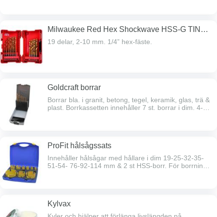
Milwaukee Red Hex Shockwave HSS-G TIN
metallborrsats
19 delar, 2-10 mm. 1/4” hex-fäste.
Goldcraft borrar
Borrar bla. i granit, betong, tegel, keramik, glas, trä &
plast. Borrkassetten innehåller 7 st. borrar i dim. 4-5-
6 (2 st)-8-10-12 mm.
ProFit hålsågssats
Innehåller hålsågar med hållare i dim 19-25-32-35-
51-54- 76-92-114 mm & 2 st HSS-borr. För borrning i
trä, gips, lättbetong, mursten samt alla typer av
keramiska material upp till hårdhet 6.
Kylvax
Kyler och hjälper att förlänga livslängden på