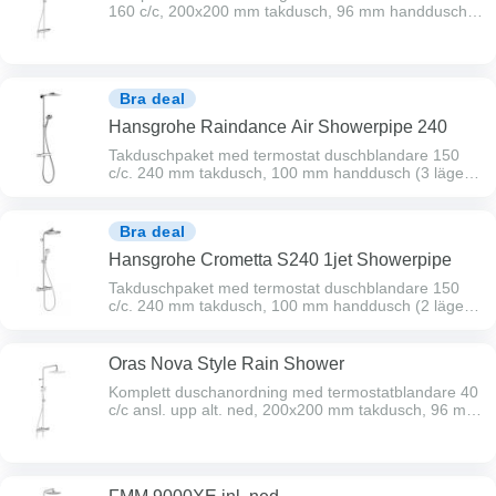
160 c/c, 200x200 mm takdusch, 96 mm handdusch
med tre strållägen, 175 cm duschslang. Kapbar
duschstång med justerbart väggfäste.
Bra deal
Hansgrohe Raindance Air Showerpipe 240
Takduschpaket med termostat duschblandare 150
c/c. 240 mm takdusch, 100 mm handdusch (3 lägen),
1600 mm duschslang och duschhållare. Kapbart
duschrör Ø 22 mm. Vid behov komplettera med
distansbricka Ø 80 mm.
Bra deal
Hansgrohe Crometta S240 1jet Showerpipe
Takduschpaket med termostat duschblandare 150
c/c. 240 mm takdusch, 100 mm handdusch (2 lägen),
1600 mm duschslang och duschhållare. Kapbart
duschrör Ø 22 mm. Vid behov komplettera med
distansbricka Ø 60 mm.
Oras Nova Style Rain Shower
Komplett duschanordning med termostatblandare 40
c/c ansl. upp alt. ned, 200x200 mm takdusch, 96 mm
handdusch med tre strållägen, 175 cm duschslang.
Kapbar duschstång med justerbart väggfäste.