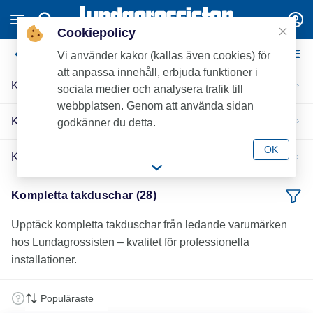
Cookiepolicy
Kompletta takduschar
Vi använder kakor (kallas även cookies) för
att anpassa innehåll, erbjuda funktioner i
Kompletta takduschar 160 c/c
sociala medier och analysera trafik till
webbplatsen. Genom att använda sidan
Kompletta takduschar 150 c/c
godkänner du detta.
OK
Kompletta takduschar 40 c/c
Kompletta takduschar (28)
Upptäck kompletta takduschar från ledande varumärken
hos Lundagrossisten – kvalitet för professionella
installationer.