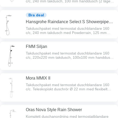
c/c, 240 mm takdusch, 100 mm handdusch (2 lägen),
1600 mm duschslang och duschhållare. Kapbart
duschrör Ø 22 mm. Vid behov komplettera med
distansbricka Ø 60 mm.
Bra deal
Hansgrohe Raindance Select S Showerpipe
240 1jet Powderrain
Takduschpaket med termostat duschblandare 160
c/c, 240 mm takdusch med Powderrain, 125 mm
handdusch med Powderrain (3 lägen) 1600 mm
duschslang och duschhållare. Kapbart duschrör Ø 25
mm. Svängbar arm för takduschen. Vid behov
FMM Siljan
komplettera med distansbricka Ø 60 mm.
Takduschpaket med termostat duschblandare 160
c/c, 220x220 mm takdusch, 100x100 mm handdusch
och 1750 mm duschslang.
Mora MMIX II
Takduschpaket med termostat duschblandare 160
c/c. Teleskopiskt duschrör Ø 22 mm med flexibelt
väggfäste.
Oras Nova Style Rain Shower
Komplett duschanordning med termostatblandare