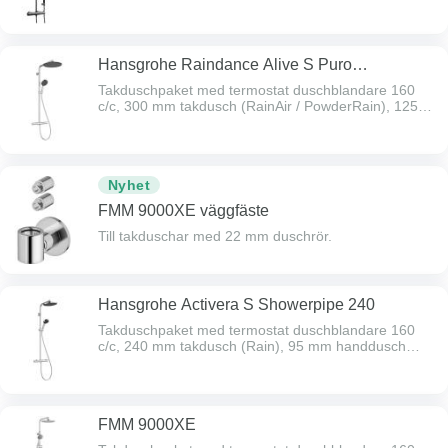
Hansgrohe Raindance Alive S Puro
Showerpipe 300
Takduschpaket med termostat duschblandare 160
c/c, 300 mm takdusch (RainAir / PowderRain), 125
mm handdusch (RainAir / PowderRain / Massage),
1600 mm duschslang och duschhållare. Kapbart
duschrör. Vid behov komplettera med distansbricka Ø
60 mm.
Nyhet
FMM 9000XE väggfäste
Till takduschar med 22 mm duschrör.
Hansgrohe Activera S Showerpipe 240
Takduschpaket med termostat duschblandare 160
c/c, 240 mm takdusch (Rain), 95 mm handdusch
(Rain/ImpactRain) 1600 mm duschslang. Kapbart
duschrör Ø 22 mm med flexibelt väggfäste. Vid behov
komplettera med distansbricka.
FMM 9000XE