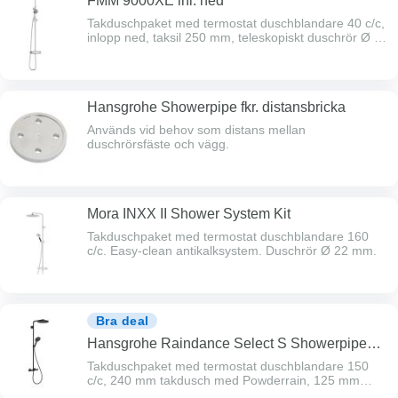
FMM 9000XE inl. ned
Takduschpaket med termostat duschblandare 40 c/c,
inlopp ned, taksil 250 mm, teleskopiskt duschrör Ø 22
mm med flexibelt väggfäste. Blyfritt, Energiklass A.
Hansgrohe Showerpipe fkr. distansbricka
Används vid behov som distans mellan
duschrörsfäste och vägg.
Mora INXX II Shower System Kit
Takduschpaket med termostat duschblandare 160
c/c. Easy-clean antikalksystem. Duschrör Ø 22 mm.
Bra deal
Hansgrohe Raindance Select S Showerpipe
240 1jet Powderrain
Takduschpaket med termostat duschblandare 150
c/c, 240 mm takdusch med Powderrain, 125 mm
handdusch med Powderrain (3 lägen)1600 mm