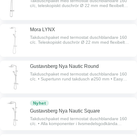
Takduschpaket med termostat duschblandare 160
c/c, teleskopiskt duschrör Ø 22 mm med flexibelt
väggfäste, taksil 250 mm. Blyfritt, Energiklass A.
Mora LYNX
Takduschpaket med termostat duschblandare 160
c/c. Teleskopiskt duschrör Ø 22 mm med flexibelt
väggfäste.
Gustavsberg Nya Nautic Round
Takduschpaket med termostat duschblandare 160
c/c. • Supertunn rund takdusch ø250 mm • Easy
clean – duschmunstyckenas design gör att
kalkavlagringar effektivt kan torkas bort • Takdusch
och duscharm är vridbara och justeras helt
individuellt • 400 mm lång duscharm ger ett generöst
Nyhet
duschutrymme • Teleskopiskt justerbar höjd 770-1165
mm • Flexibelt väggfäste 50-130 mm för enkel
Gustavsberg Nya Nautic Square
installation • 3-funktions handdusch med knapp •
Handdusch på glider • 1,75 m förkromad slang •
Takduschpaket med termostat duschblandare 160
Omkastarfunktion i flödesvredet • Inbyggd automatisk
c/c. • Alla komponenter i livsmedelsgodkända
hetvattenspärr för skållningsskydd • Spärrknapp vid
material • Levereras med Nautic termostatblandare
komforttemperatur 38°C • Safe Touch, minimerar
160 c-c • Supertunn kvadratisk takdusch 250x250