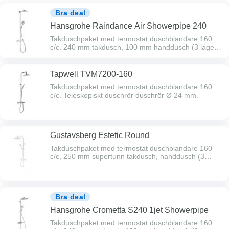
Bra deal
Hansgrohe Raindance Air Showerpipe 240
Takduschpaket med termostat duschblandare 160
c/c. 240 mm takdusch, 100 mm handdusch (3 lägen),
1600 mm duschslang och duschhållare. Kapbart
duschrör Ø 22 mm. Vid behov komplettera med
distansbricka Ø 80 mm.
Tapwell TVM7200-160
Takduschpaket med termostat duschblandare 160
c/c. Teleskopiskt duschrör duschrör Ø 24 mm.
Gustavsberg Estetic Round
Takduschpaket med termostat duschblandare 160
c/c, 250 mm supertunn takdusch, handdusch (3
lägen), 1750 mm duschslang. Teleskopiskt duschrör
Ø 22 mm med svängbar arm för takduschen.
Bra deal
Hansgrohe Crometta S240 1jet Showerpipe
Takduschpaket med termostat duschblandare 160