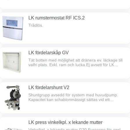
Para RSB 15/6-RKA, med automatisk
varvtalsreglering, termostat med 2 m
kapillärrörsgivare,termostatstyrd maxbegränsare av
framledningstemperatur, ingjutna termometerfickor
LK rumstermostat RF ICS.2
samt 1 st termometer, kopplingar för
primäranslutning2 st CU15, VF-ventil,
Trådlös.
påfyllnadsanordning, avluftningsventil och
väggkonsol.
LK fördelarskåp GV
Tät botten med möjlighet att dränera ev. läckage till
valfri plats. Exkl. ram och lucka.Ej avsett för LK
fördelarshunt.
LK fördelarshunt V2
Shuntgrupp avsedd för system med huvudpump.
Kapacitet kan schablonmässigt sättas vid ett
värmebehov på 50 W/m² till max 200 m²
golvvärmeyta. Klarar både vänster- och
högermontage mot LK Värmekretsfördelare RF. Kan
kompletteras med LK Styr v.3, RSK 241 73 25 för
LK press vinkelkpl. x lekande mutter
utomhustemperaturstyrd reglering. Lev.
fabriksmonterad med: Cirkulationspump Grundfos
Vinkelkpl. x lekande mutter G20 Eurocone för ansl.