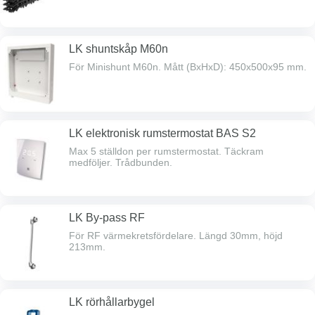
dvs totalt=10,2 meter per enhet. FP/Bunt kan lätt
delas och/eller skarvas/förlängas. En hel "kartong"
innehåller 7st av dessa FP/Buntar.
LK shuntskåp M60n
För Minishunt M60n. Mått (BxHxD): 450x500x95 mm.
LK elektronisk rumstermostat BAS S2
Max 5 ställdon per rumstermostat. Täckram
medföljer. Trådbunden.
LK By-pass RF
För RF värmekretsfördelare. Längd 30mm, höjd
213mm.
LK rörhållarbygel