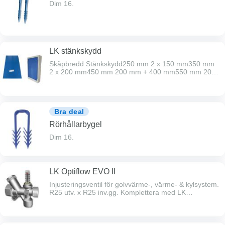
Dim 16.
LK stänkskydd
Skåpbredd Stänkskydd250 mm 2 x 150 mm350 mm
2 x 200 mm450 mm 200 mm + 400 mm550 mm 200
mm + 400 mm700 mm 2 x 400 mm800 mm 200 mm
+ 2 x 400 mm1050 mm 3 x 400 mm
Bra deal
Rörhållarbygel
Dim 16.
LK Optiflow EVO II
Injusteringsventil för golvvärme-, värme- & kylsystem.
R25 utv. x R25 inv.gg. Komplettera med LK
övergångsnippel vid montage mot tex.
värmekretsfördelare.