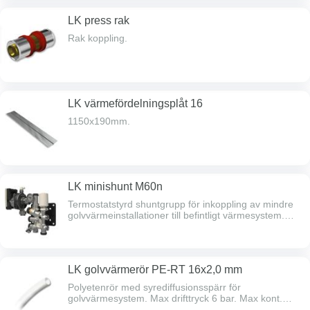
LK press rak
Rak koppling.
LK värmefördelningsplåt 16
1150x190mm.
LK minishunt M60n
Termostatstyrd shuntgrupp för inkoppling av mindre
golvvärmeinstallationer till befintligt värmesystem.
Avsedd för systemmed huvudpump. Kapacitet kan
schablonmässigt sättas vid ettvärmebehov på 50
W/m² till max60 m² golvvärmeyta. Kapaciteten är
dock beroende på primär temperatur, tryck,
LK golvvärmerör PE-RT 16x2,0 mm
förläggningssätt m.m. Shuntgruppen är
omkopplingsbar från 2 till 1-rörs radiatorsystem. Kan
Polyetenrör med syrediffusionsspärr för
monteras i höger- eller vänsterutförande.Levereras
golvvärmesystem. Max drifttryck 6 bar. Max kont.
fabriksmonterad med:Cirkulationspump Wilo Yonos
drifttemp. +60°C.