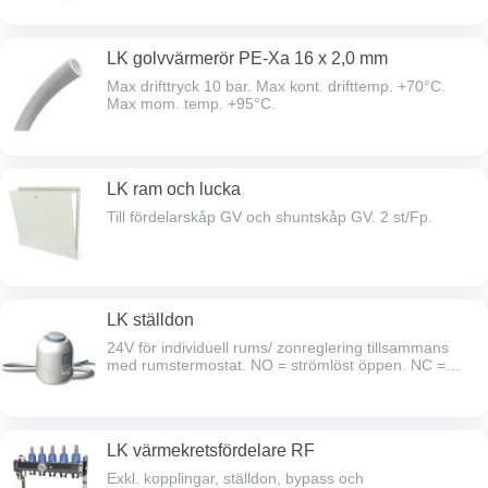
LK golvvärmerör PE-Xa 16 x 2,0 mm
Max drifttryck 10 bar. Max kont. drifttemp. +70°C.
Max mom. temp. +95°C.
LK ram och lucka
Till fördelarskåp GV och shuntskåp GV. 2 st/Fp.
LK ställdon
24V för individuell rums/ zonreglering tillsammans
med rumstermostat. NO = strömlöst öppen. NC =
strömlöst stängd.Trådbunden.
LK värmekretsfördelare RF
Exkl. kopplingar, ställdon, bypass och