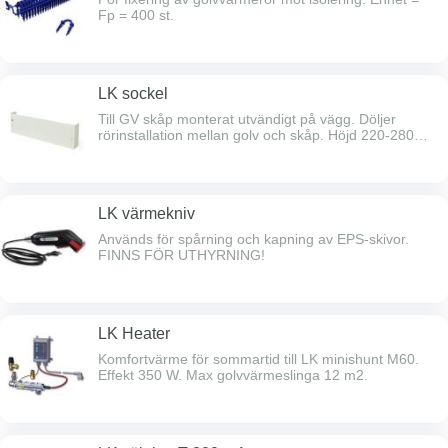
Fp = 400 st.
LK sockel
Till GV skåp monterat utvändigt på vägg. Döljer
rörinstallation mellan golv och skåp. Höjd 220-280
mm. Hål för montage av skåpdränage.
LK värmekniv
Används för spårning och kapning av EPS-skivor.
FINNS FÖR UTHYRNING!
LK Heater
Komfortvärme för sommartid till LK minishunt M60.
Effekt 350 W. Max golvvärmeslinga 12 m2.