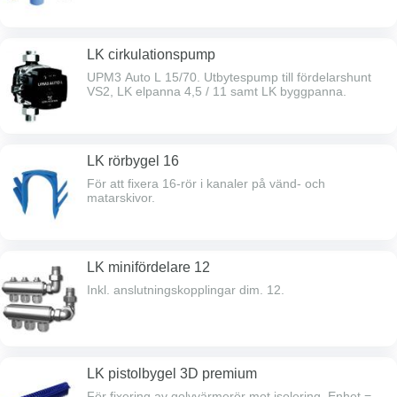
LK cirkulationspump
UPM3 Auto L 15/70. Utbytespump till fördelarshunt
VS2, LK elpanna 4,5 / 11 samt LK byggpanna.
LK rörbygel 16
För att fixera 16-rör i kanaler på vänd- och
matarskivor.
LK minifördelare 12
Inkl. anslutningskopplingar dim. 12.
LK pistolbygel 3D premium
För fixering av golvvärmerör mot isolering. Enhet =