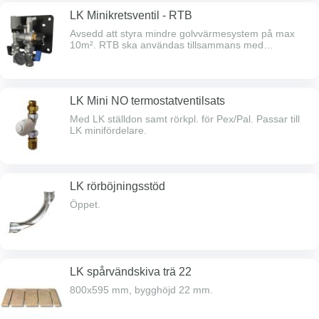
termostater krävs 2 stycken antenner.
LK Minikretsventil - RTB
Avsedd att styra mindre golvvärmesystem på max
10m². RTB ska användas tillsammans med
golvvärmesystem som förläggs ingjutna i betong eller
flytspackel.Rördim. 12, 16 eller 20 mm.RTB kan ej
anslutas till 1-rörs radiatorsystem.Lev. med manuell
rumstermostat försedd med 2 m kapillärrör.Anslutning
LK Mini NO termostatventilsats
R20, koppling ingår ej.Går att komplettera med
elektronisk reglerutrustning.
Med LK ställdon samt rörkpl. för Pex/Pal. Passar till
LK minifördelare.
LK rörböjningsstöd
Öppet.
LK spårvändskiva trä 22
800x595 mm, bygghöjd 22 mm.