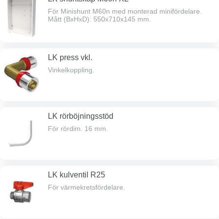
För Minishunt M60n med monterad minifördelare.
Mått (BxHxD): 550x710x145 mm.
LK press vkl.
Vinkelkoppling.
LK rörböjningsstöd
För rördim. 16 mm.
LK kulventil R25
För värmekretsfördelare.