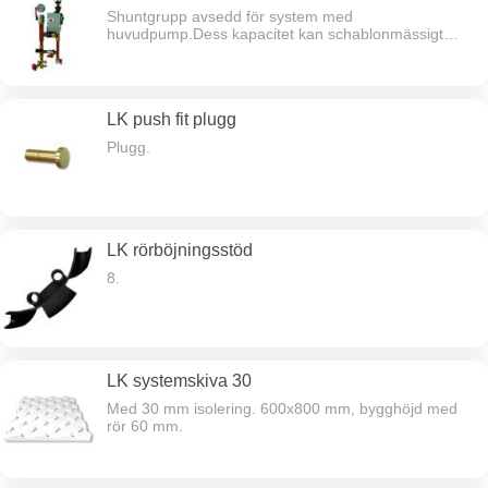
Shuntgrupp avsedd för system med
huvudpump.Dess kapacitet kan schablonmässigt
sättas vid ett värmebehov på 50 W/m² till max 700 m²
golvvärmeyta. Kapaciteten är dock beroende på
primär temperatur, tryck, förläggningssätt
m.m.Levereras komplett fabriksmonterad, kan
LK push fit plugg
kompletteras med LK Styr v.3 (RSK 241 73 25).
Plugg.
LK rörböjningsstöd
8.
LK systemskiva 30
Med 30 mm isolering. 600x800 mm, bygghöjd med
rör 60 mm.