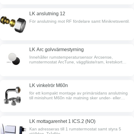
LK anslutning 12
För anslutning mot RF fördelare samt Minikretsventil.
LK Arc golvvärmestyrning
Innehåller rumstemperatursensor Arcsense,
rumstermostat ArcTune, väggfäste/ram, kretskort
samt batterier.
LK vinkelrör M60n
för ett kompakt montage av primärsidans anslutning
till minishunt M60n när matning sker under- eller
ovanifrån.
LK mottagarenhet 1 ICS.2 (NO)
Kan adresseras till 1 rumstermostat samt styra 5
ställdon. Trådlös.