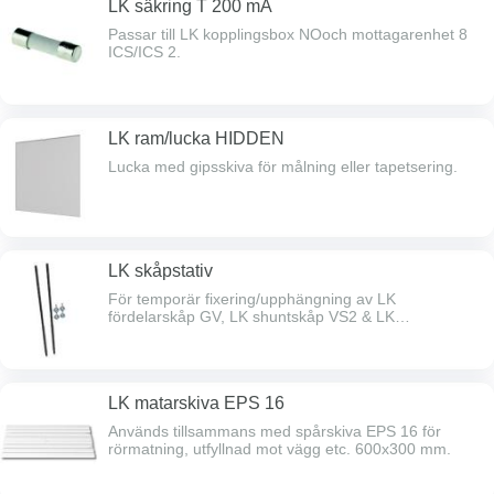
LK säkring T 200 mA
Passar till LK kopplingsbox NOoch mottagarenhet 8
ICS/ICS 2.
LK ram/lucka HIDDEN
Lucka med gipsskiva för målning eller tapetsering.
LK skåpstativ
För temporär fixering/upphängning av LK
fördelarskåp GV, LK shuntskåp VS2 & LK
fördelarskåp UNI.
LK matarskiva EPS 16
Används tillsammans med spårskiva EPS 16 för
rörmatning, utfyllnad mot vägg etc. 600x300 mm.