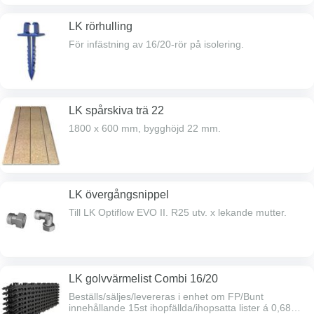
LK rörhulling
För infästning av 16/20-rör på isolering.
LK spårskiva trä 22
1800 x 600 mm, bygghöjd 22 mm.
LK övergångsnippel
Till LK Optiflow EVO II. R25 utv. x lekande mutter.
LK golvvärmelist Combi 16/20
Beställs/säljes/levereras i enhet om FP/Bunt
innehållande 15st ihopfällda/ihopsatta lister á 0,68m,