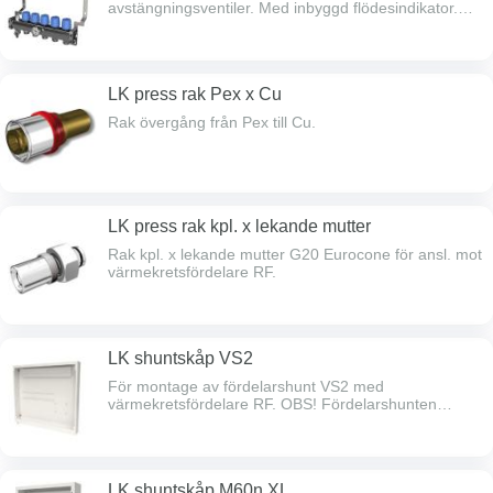
avstängningsventiler. Med inbyggd flödesindikator.
Inklusive konsoler.
LK press rak Pex x Cu
Rak övergång från Pex till Cu.
LK press rak kpl. x lekande mutter
Rak kpl. x lekande mutter G20 Eurocone för ansl. mot
värmekretsfördelare RF.
LK shuntskåp VS2
För montage av fördelarshunt VS2 med
värmekretsfördelare RF. OBS! Fördelarshunten
monteras i skåpets högra sida.
LK shuntskåp M60n XL