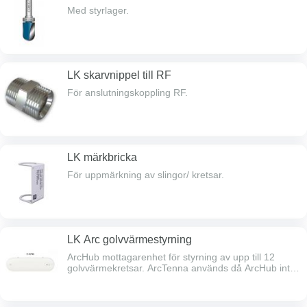
Med styrlager.
LK skarvnippel till RF
För anslutningskoppling RF.
LK märkbricka
För uppmärkning av slingor/ kretsar.
LK Arc golvvärmestyrning
ArcHub mottagarenhet för styrning av upp till 12
golvvärmekretsar. ArcTenna används då ArcHub inte
har internetuppkoppling via nätverkskabel eller vid
trådlös kommunikation mellan ArcHub och ArcSense /
ArcTune. Obs! vid trådlös uppkoppling och trådlösa