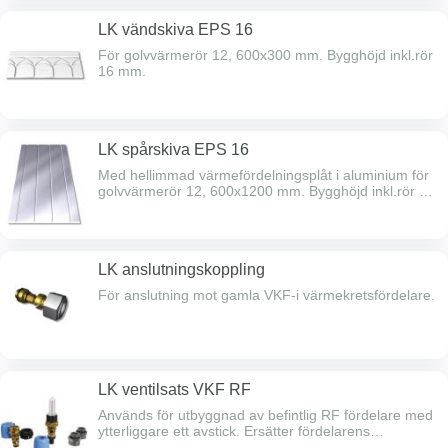
LK vändskiva EPS 16
För golvvärmerör 12, 600x300 mm. Bygghöjd inkl.rör
16 mm.
LK spårskiva EPS 16
Med hellimmad värmefördelningsplåt i aluminium för
golvvärmerör 12, 600x1200 mm. Bygghöjd inkl.rör 16
mm, 4st spår c/c 150.
LK anslutningskoppling
För anslutning mot gamla VKF-i värmekretsfördelare.
LK ventilsats VKF RF
Används för utbyggnad av befintlig RF fördelare med
ytterliggare ett avstick. Ersätter fördelarens
avtappnings-, påfyllnads-, & avluftningsventiler.