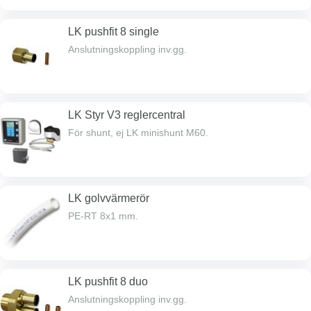
LK pushfit 8 single
Anslutningskoppling inv.gg.
LK Styr V3 reglercentral
För shunt, ej LK minishunt M60.
LK golvvärmerör
PE-RT 8x1 mm.
LK pushfit 8 duo
Anslutningskoppling inv.gg.