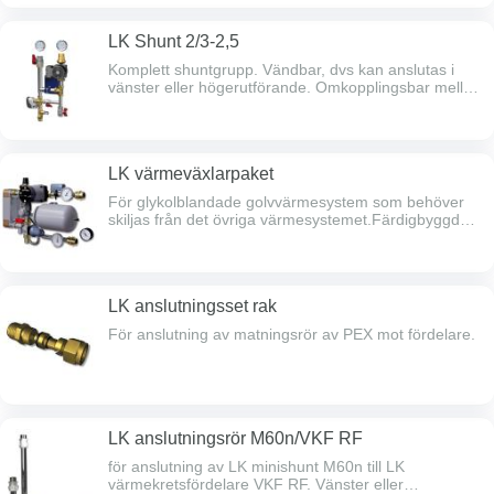
LK Shunt 2/3-2,5
Komplett shuntgrupp. Vändbar, dvs kan anslutas i
vänster eller högerutförande. Omkopplingsbar mellan
2- och 3-vägsutförande, försedd med
handmanöverdon. Kan kompletteras med LK styr-
och reglercentral. Väggkonsol ingår. Injusteringsventil
LK OPTIFLOW på primärsidan. Styrventil =
LK värmeväxlarpaket
Sätesventil kvs 2,5. Backventil, avst.ventiler &
anliggningstermometrar. Max golvvärmeyta ca 300
För glykolblandade golvvärmesystem som behöver
m².
skiljas från det övriga värmesystemet.Färdigbyggd
enhet bestående av värmeväxlare, cirkulationspump,
manometer, expansionskärl, smutsfilter samt
styrventil med självverkande termostat och
kapillärrörsförbunden
LK anslutningsset rak
anliggningsgivare.Växlarpaketet är byggt så att det
passar att monteras direkt mot LK
För anslutning av matningsrör av PEX mot fördelare.
Värmekretsfördelare RF. Paketet kan kopplas mot
höger eller vänster sida av värmekretsfördelaren.
LK anslutningsrör M60n/VKF RF
för anslutning av LK minishunt M60n till LK
värmekretsfördelare VKF RF. Vänster eller