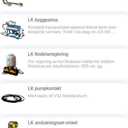
högermontage.
LK byggpanna
Komplett transportabel elpanna främst tänkt som
temporär värmare. 9 kW i två steg om 4,5 kW.
Temperaturreglering sker via pannans drifttermostat.
Komplett med cirk.pump, exp.kärl & armatursats med
säkerhetsventil och avluftare. 1,5 m slangar för
anslutning mot värmesystemet. 1m elkabel med 3-fas
LK fördelarreglering
kopplingshandske.För reservdelspatron se L-7236 /
6210892.
För reglering av hel fördelare istället för ställdon.
Monteras på returfördelaren. R25 utv. gg.
LK pumpkontakt
Med sladd, till VS2 fördelarshunt.
LK anslutningsset vinkel