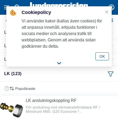
Cookiepolicy
LK
Vi använder kakor (kallas även cookies) för
att anpassa innehåll, erbjuda funktioner i
LK Golvvärme
sociala medier och analysera trafik till
webbplatsen. Genom att använda sidan
LK Golvvärme 12
godkänner du detta.
OK
LK Golvvärme 8
LK (123)
LK anslutningskoppling RF
För anslutning mot värmekretsfördelare RF /
Minishunt M60. G20 Eurocone.*
Avzinkningsbeständig.