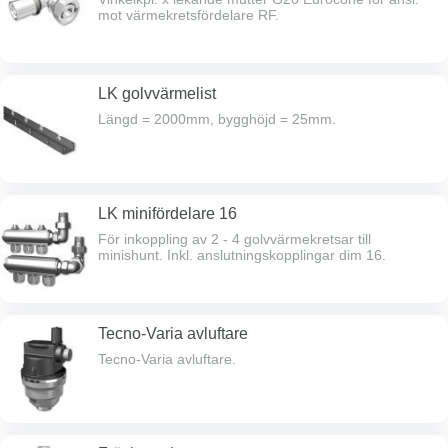
UPM3 Auto L 15-70 130 med automatisk
mot värmekretsfördelare RF.
varvtalsreglering, 2-vägs styrventil Kvs 2,5 försedd
med handmanöverdon, VF ventil,
temperaturbegränsare, trimventil för primärkretsen,
backventil, 2 st dykrörstermometrar,
avstängningsventiler mot primärsidan & väggkonsol.
LK golvvärmelist
Längd = 2000mm, bygghöjd = 25mm.
LK minifördelare 16
För inkoppling av 2 - 4 golvvärmekretsar till
minishunt. Inkl. anslutningskopplingar dim 16.
Tecno-Varia avluftare
Tecno-Varia avluftare.