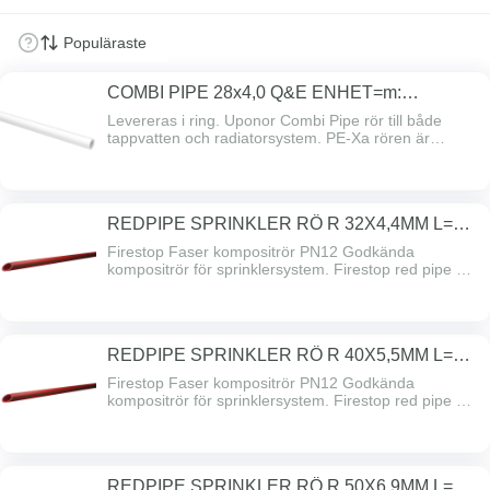
COMBI PIPE 28x4,0 Q&E ENHET=m:
50m/RING
Levereras i ring. Uponor Combi Pipe rör till både
tappvatten och radiatorsystem. PE-Xa rören är
tillverkade enligt standarden EN ISO 15875 med
dimensioner och toleranser enligt standarden.
Tryckklass PN10, syrediffusionsspärrad.
REDPIPE SPRINKLER RÖ R 32X4,4MM L=6M
12BA
Firestop Faser kompositrör PN12 Godkända
kompositrör för sprinklersystem. Firestop red pipe har
inbyggd brandhämmare och är godkänt för
sprinkleranläggningar i Sverige enligt SBSC. Firestop
är helt korrosionsfritt och kräver därför inget löpande
underhåll. Firestop red pipe säkerställer därmed
REDPIPE SPRINKLER RÖ R 40X5,5MM L=6M
funktionen i hela anläggningen.
12BA
Firestop Faser kompositrör PN12 Godkända
kompositrör för sprinklersystem. Firestop red pipe har
inbyggd brandhämmare och är godkänt för
sprinkleranläggningar i Sverige enligt SBSC. Firestop
är helt korrosionsfritt och kräver därför inget löpande
underhåll. Firestop red pipe säkerställer därmed
REDPIPE SPRINKLER RÖ R 50X6,9MM L=6M
funktionen i hela anläggningen.