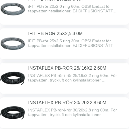
iFIT PB-rör 20x2,0 ring 60m. OBS! Endast för
tappvatteninstallationer. EJ DIFFUSIONSTÄTT.
Arbetstryck: Upp till 10 bar. Arbetstemperatur: 0°C to
+95°C
IFIT PB-RÖR 25X2,5 3 0M
iFIT PB-rör 25x2,5 ring 30m. OBS! Endast för
tappvatteninstallationer. EJ DIFFUSIONSTÄTT.
Arbetstryck: Upp till 10 bar. Arbetstemperatur: 0°C to
+95°C
INSTAFLEX PB-RÖR 25/ 16X2,2 60M
INSTAFLEX PB-rör-i-rör 25/16x2,2 ring 60m. För
tappvatten, tryckluft och kylinstallationer.
Arbetstemperatur -10°C till +95°C. Godkännande
Byggvarubedömningen BVB ID 155615
INSTAFLEX PB-RÖR 30/ 20X2,8 60M
INSTAFLEX PB-rör-i-rör 30/20x2,8 ring 60m. För
tappvatten, tryckluft och kylinstallationer.
Arbetstemperatur -10°C till +95°C. Godkännande
Byggvarubedömningen BVB ID 155615