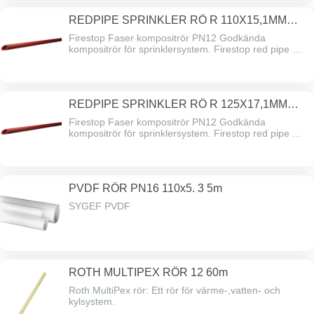
underhåll. Firestop red pipe säkerställer därmed
REDPIPE SPRINKLER RÖ R 110X15,1MM
funktionen i hela anläggningen.
L=6M 12
Firestop Faser kompositrör PN12 Godkända
kompositrör för sprinklersystem. Firestop red pipe har
inbyggd brandhämmare och är godkänt för
sprinkleranläggningar i Sverige enligt SBSC. Firestop
är helt korrosionsfritt och kräver därför inget löpande
underhåll. Firestop red pipe säkerställer därmed
REDPIPE SPRINKLER RÖ R 125X17,1MM
funktionen i hela anläggningen.
L=6M 12
Firestop Faser kompositrör PN12 Godkända
kompositrör för sprinklersystem. Firestop red pipe har
inbyggd brandhämmare och är godkänt för
sprinkleranläggningar i Sverige enligt SBSC. Firestop
är helt korrosionsfritt och kräver därför inget löpande
underhåll. Firestop red pipe säkerställer därmed
PVDF RÖR PN16 110x5. 3 5m
funktionen i hela anläggningen.
SYGEF PVDF
ROTH MULTIPEX RÖR 12 60m
Roth MultiPex rör: Ett rör för värme-,vatten- och
kylsystem.