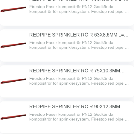
12BA
Firestop Faser kompositrör PN12 Godkända
kompositrör för sprinklersystem. Firestop red pipe har
inbyggd brandhämmare och är godkänt för
sprinkleranläggningar i Sverige enligt SBSC. Firestop
är helt korrosionsfritt och kräver därför inget löpande
underhåll. Firestop red pipe säkerställer därmed
REDPIPE SPRINKLER RÖ R 63X8,6MM L=6M
funktionen i hela anläggningen.
12BA
Firestop Faser kompositrör PN12 Godkända
kompositrör för sprinklersystem. Firestop red pipe har
inbyggd brandhämmare och är godkänt för
sprinkleranläggningar i Sverige enligt SBSC. Firestop
är helt korrosionsfritt och kräver därför inget löpande
underhåll. Firestop red pipe säkerställer därmed
REDPIPE SPRINKLER RÖ R 75X10,3MM
funktionen i hela anläggningen.
L=6M 12B
Firestop Faser kompositrör PN12 Godkända
kompositrör för sprinklersystem. Firestop red pipe har
inbyggd brandhämmare och är godkänt för
sprinkleranläggningar i Sverige enligt SBSC. Firestop
är helt korrosionsfritt och kräver därför inget löpande
underhåll. Firestop red pipe säkerställer därmed
REDPIPE SPRINKLER RÖ R 90X12,3MM
funktionen i hela anläggningen.
L=6M 12B
Firestop Faser kompositrör PN12 Godkända
kompositrör för sprinklersystem. Firestop red pipe har
inbyggd brandhämmare och är godkänt för
sprinkleranläggningar i Sverige enligt SBSC. Firestop
är helt korrosionsfritt och kräver därför inget löpande