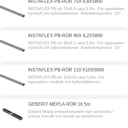
INSTAFLEX PB-RÖR 75X 6,8X5800
INSTAFLEX PB-rör 75x6,8 raka 5,8m. För tappvatten,
tryckluft och kylinstallationer. Arbetstemperatur -10°C
till +95°C. Godkännande Byggvarubedömningen BVB
ID 155615
INSTAFLEX PB-RÖR 90X 8,2X5800
INSTAFLEX PB-rör 90x8,2 raka 5,8m. För tappvatten,
tryckluft och kylinstallationer. Arbetstemperatur -10°C
till +95°C. Godkännande Byggvarubedömningen BVB
ID 155615
INSTAFLEX PB-RÖR 110 X10X5800
INSTAFLEX PB-rör 110x10 raka 5,8m. För
tappvatten, tryckluft och kylinstallationer.
Arbetstemperatur -10°C till +95°C. Godkännande
Byggvarubedömningen BVB ID 155615
GEBERIT MEPLA RÖR 16 5m
Geberit Mepla pressrörssystem kan användas i
princip överallt och består av systemröret,
presskopplingen och pressverktyget. Systemet finns i
dimensionerna 16mm till 75mm och lämpar sig