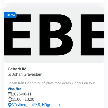
Demo
Geberit Ifö
Johan Gravestam
Johan från Geberit är på plats med deras Geberit on tour
lastbil 11:00-13:00. Välkommen!
Visa fler
2026-08-11
11:00
-
13:00
Västberga allé 8, Hägersten