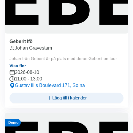
Geberit Ifö
Johan Gravestam
Johan från Geberit är på plats med deras Geberit on tour
lastbil 11:00-13:00. Välkommen!
Visa fler
2026-08-10
11:00
-
13:00
Gustav III:s Boulevard 171, Solna
Lägg till i kalender
Demo