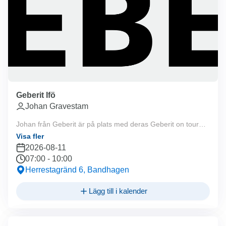
Geberit Ifö
Johan Gravestam
Johan från Geberit är på plats med deras Geberit on tour
lastbil 07:00-10:00. Välkommen!
Visa fler
2026-08-11
07:00
-
10:00
Herrestagränd 6, Bandhagen
Lägg till i kalender