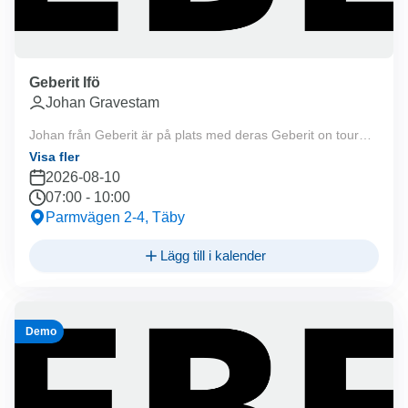
Geberit Ifö
Johan Gravestam
Johan från Geberit är på plats med deras Geberit on tour
lastbil 07:00-10:00. Välkommen!
Visa fler
2026-08-10
07:00
-
10:00
Parmvägen 2-4, Täby
Lägg till i kalender
Demo