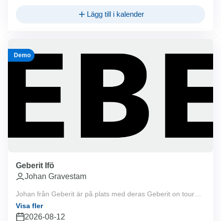
Lägg till i kalender
Demo
Geberit Ifö
Johan Gravestam
Johan från Geberit är på plats med deras Geberit on tour
lastbil 07:00-10:00. Välkommen!
Visa fler
2026-08-12