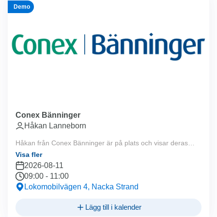
Demo
Conex Bänninger
Håkan Lanneborn
Håkan från Conex Bänninger är på plats och visar deras
produkter mellan 09:00-11:00. Välkommen!
Visa fler
2026-08-11
09:00
-
11:00
Lokomobilvägen 4, Nacka Strand
Lägg till i kalender