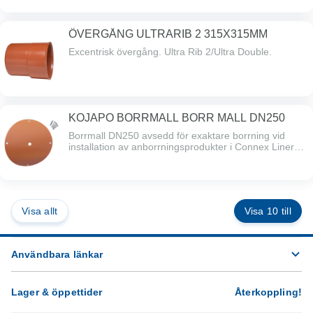
ÖVERGÅNG ULTRARIB 2 315X315MM
Excentrisk övergång. Ultra Rib 2/Ultra Double.
KOJAPO BORRMALL BORR MALL DN250
Borrmall DN250 avsedd för exaktare borrning vid
installation av anborrningsprodukter i Connex Liner
sortimentet. Passande till Funke GFK
borrkrona/hålsåg 162mm.
Visa allt
Visa 10 till
Användbara länkar
Lager & öppettider
Återkoppling
!