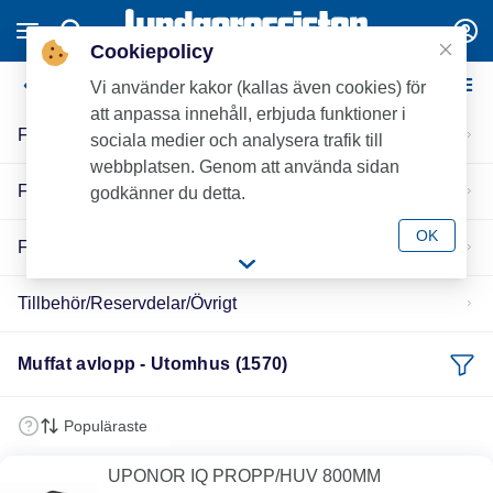
Cookiepolicy
Muffat avlopp - Utomhus
Vi använder kakor (kallas även cookies) för
att anpassa innehåll, erbjuda funktioner i
För släta avloppsrör
sociala medier och analysera trafik till
webbplatsen. Genom att använda sidan
För struktur-/dubbelväggsrör
godkänner du detta.
OK
För tryckavloppsrör
Tillbehör/Reservdelar/Övrigt
Muffat avlopp - Utomhus (1570)
UPONOR IQ PROPP/HUV 800MM