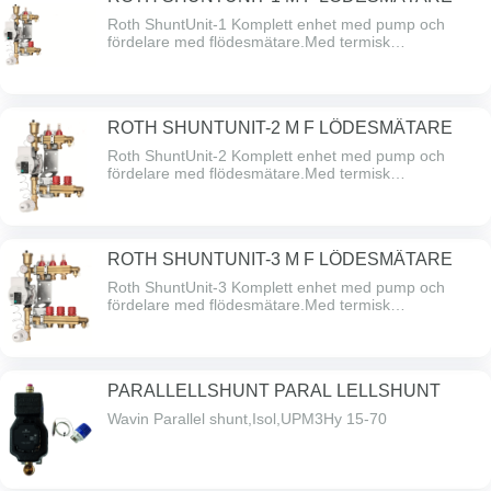
UTV samt Sockel UNI 350 beställs separat, passar till
Roth ShuntUnit-1 Komplett enhet med pump och
LK Prefabskåp UNI Push 5/3 AX.
fördelare med flödesmätare.Med termisk
framledningsbegränsning.Kapacitet: Upp till 100
m².Max. yta per slinga beror på val av rördimension
och förläggningssätt.
ROTH SHUNTUNIT-2 M F LÖDESMÄTARE
Roth ShuntUnit-2 Komplett enhet med pump och
fördelare med flödesmätare.Med termisk
framledningsbegränsning.Kapacitet: Upp till 100
m².Max. yta per slinga beror på val av rördimension
och förläggningssätt.
ROTH SHUNTUNIT-3 M F LÖDESMÄTARE
Roth ShuntUnit-3 Komplett enhet med pump och
fördelare med flödesmätare.Med termisk
framledningsbegränsning.Kapacitet: Upp till 100
m².Max. yta per slinga beror på val av rördimension
och förläggningssätt.
PARALLELLSHUNT PARAL LELLSHUNT
Wavin Parallel shunt,Isol,UPM3Hy 15-70