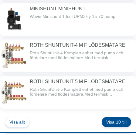
MINISHUNT MINISHUNT
Wavin Minishunt 1,Isol,UPM3Hy 15-70 pump
ROTH SHUNTUNIT-4 M F LÖDESMÄTARE
Roth ShuntUnit-4 Komplett enhet med pump och
fördelare med flödesmätare.Med termisk
framledningsbegränsning.Kapacitet: Upp till 100
m².Max. yta per slinga beror på val av rördimension
och förläggningssätt.
ROTH SHUNTUNIT-5 M F LÖDESMÄTARE
Roth ShuntUnit-5 Komplett enhet med pump och
fördelare med flödesmätare.Med termisk
framledningsbegränsning.Kapacitet: Upp till 100
m².Max. yta per slinga beror på val av rördimension
och förläggningssätt.
Visa allt
Visa 10 till