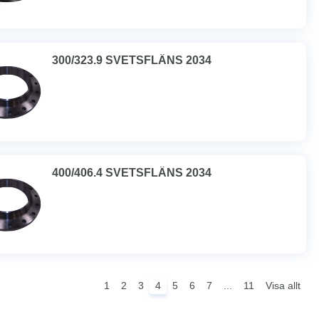
300/323.9 SVETSFLÄNS 2034
400/406.4 SVETSFLÄNS 2034
1
2
3
4
5
6
7
...
11
Visa allt