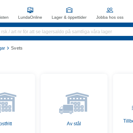
sten
LundaOnline
Lager & öppettider
Jobba hos oss
gar
Svets
Till
stfritt
Av stål