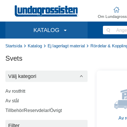
Om Lundagrossi
KATALOG
Startsida
Katalog
Ej lagerlagt material
Rördelar & Kopplin
Svets
Välj kategori
Av rostfritt
Av stål
Tillbehör/Reservdelar/Övrigt
Av ro
Filter