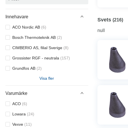
Innehavare
Svets
(
216
)
ACO Nordic AB
(
6
)
null
Bosch Thermoteknik AB
(
2
)
CIMBERIO AS, filial Sverige
(
8
)
Grossister RGF - neutrala
(
157
)
Grundfos AB
(
2
)
Visa fler
River Pump Oy Ab
(
22
)
Unipak A/S
(
6
)
Varumärke
Vexve OY
(
11
)
ACO
(
6
)
Xylem Water Solutions Sweden AB
(
2
)
Lowara
(
24
)
Vexve
(
11
)