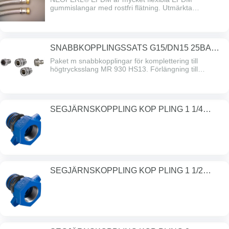
gummislangar med rostfri flätning. Utmärkta
funktionella och mekaniska egenskaper. Certifierad i
Danmark, Norge och Sverige för användning i
tekniska vattenförsörjningssystem (enligt europeisk
standard 'EN13618').
SNABBKOPPLINGSSATS G15/DN15 25BAR
SNA
Paket m snabbkopplingar för komplettering till
högtrycksslang MR 930 HS13. Förlängning till
förspolningsdusch MR 930 FD. I paket ingår 1 st
kopplingsnippel DN15 x G15 inv, 1 st kopplingsnippel
DN15 x G15 utv, 2 st kopplingshus DN15 x G15 utv.
SEGJÄRNSKOPPLING KOP PLING 1 1/4
BSP/DN3
SEGJÄRNSKOPPLING KOP PLING 1 1/2
BSP/DN3