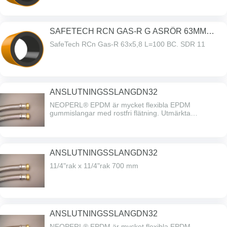
SAFETECH RCN GAS-R G ASRÖR 63MM
L100M RIN
SafeTech RCn Gas-R 63x5,8 L=100 BC. SDR 11
ANSLUTNINGSSLANGDN32
NEOPERL® EPDM är mycket flexibla EPDM
gummislangar med rostfri flätning. Utmärkta
funktionella och mekaniska egenskaper. Certifierad i
Danmark, Norge och Sverige för användning i
tekniska vattenförsörjningssystem (enligt europeisk
standard 'EN13618').
ANSLUTNINGSSLANGDN32
11/4"rak x 11/4"rak 700 mm
ANSLUTNINGSSLANGDN32
NEOPERL® EPDM är mycket flexibla EPDM