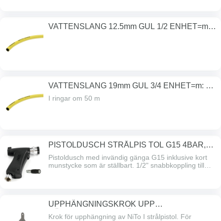
VATTENSLANG 12.5mm GUL 1/2 ENHET=m:
50 m/RULLE
VATTENSLANG 19mm GUL 3/4 ENHET=m: 50
m/RULLE
I ringar om 50 m
PISTOLDUSCH STRÅLPIS TOL G15 4BAR,
MAXTE
Pistoldusch med invändig gänga G15 inklusive kort
munstycke som är ställbart. 1/2" snabbkoppling till
munstycke. Max 6bar vid +40°C, max 4bar upp till
+60°C.
UPPHÄNGNINGSKROK UPP
HÄNGNINGSKROK FÖ
Krok för upphängning av NiTo I strålpistol. För