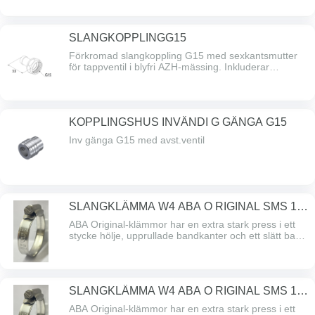
SLANGKOPPLINGG15
Förkromad slangkoppling G15 med sexkantsmutter
för tappventil i blyfri AZH-mässing. Inkluderar
packning.
KOPPLINGSHUS INVÄNDI G GÄNGA G15
Inv gänga G15 med avst.ventil
SLANGKLÄMMA W4 ABA O RIGINAL SMS 15-
24/1274
ABA Original-klämmor har en extra stark press i ett
stycke hölje, upprullade bandkanter och ett slätt band
undersidan som skyddar slangen. ABA Original – den
problemfria klämman med hög åtdragningskraft och
högt brytmoment. Alla delar är gjorda av SS
2333/AISI 304 rostfritt stål.
SLANGKLÄMMA W4 ABA O RIGINAL SMS 19-
28/1274
ABA Original-klämmor har en extra stark press i ett