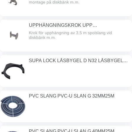
montage på diskbänk m.m.
UPPHÄNGNINGSKROK UPP
HÄNGNINGSKROK L=80M
Krok för upphängning av 3,5 m spolslang vid
diskbänk m.m.
SUPA LOCK LÅSBYGEL D N32 LÅSBYGEL
DN32 P
PVC SLANG PVC-U SLAN G 32MM25M
PVC SLANG PVC-U SLAN G 40MM25M