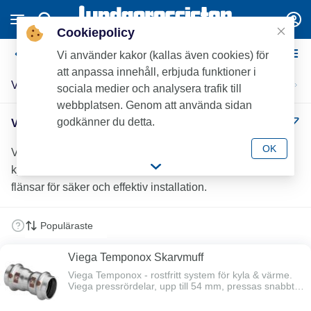
Cookiepolicy
Viega Temponox pressdelar
Vi använder kakor (kallas även cookies) för
att anpassa innehåll, erbjuda funktioner i
Viega Temponox pressdelar XL
sociala medier och analysera trafik till
webbplatsen. Genom att använda sidan
godkänner du detta.
Viega Temponox pressdelar (31)
OK
Viega Temponox – rostfria pressdelar för värme- och
kylsystem. Korrosionsskyddat system med rör, böjar och
flänsar för säker och effektiv installation.
Viega Temponox Skarvmuff
Viega Temponox - rostfritt system för kyla & värme.
Viega pressrördelar, upp till 54 mm, pressas snabbt
och effektivt i ett enda arbetsmoment, både före och
efter vulsten. Den cylindriska styrkanten före vulsten