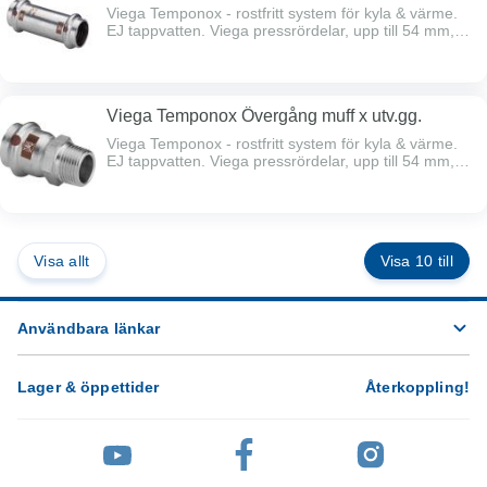
både snabbare arbetstid och ökad säkerhet vid varje
Viega Temponox - rostfritt system för kyla & värme.
installation.
EJ tappvatten. Viega pressrördelar, upp till 54 mm,
pressas snabbt och effektivt i ett enda arbetsmoment,
både före och efter vulsten. Den cylindriska
styrkanten före vulsten ger ett extra skydd för O-
ringen, vilket minimerar risken för skador och
Viega Temponox Övergång muff x utv.gg.
säkerställer en tät och hållbar förbindelse. Detta ger
både snabbare arbetstid och ökad säkerhet vid varje
Viega Temponox - rostfritt system för kyla & värme.
installation.
EJ tappvatten. Viega pressrördelar, upp till 54 mm,
pressas snabbt och effektivt i ett enda arbetsmoment,
både före och efter vulsten. Den cylindriska
styrkanten före vulsten ger ett extra skydd för O-
ringen, vilket minimerar risken för skador och
säkerställer en tät och hållbar förbindelse. Detta ger
Visa allt
Visa 10 till
både snabbare arbetstid och ökad säkerhet vid varje
installation.
Användbara länkar
Lager & öppettider
Återkoppling
!