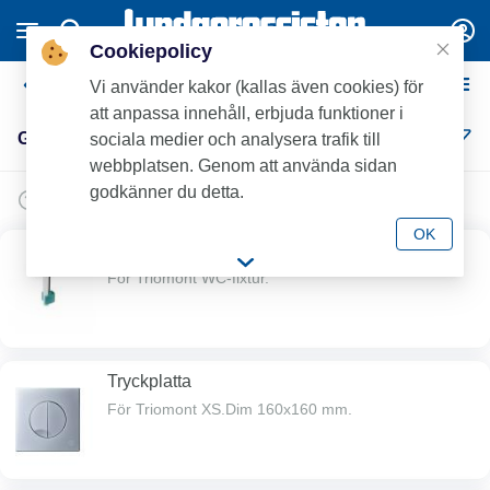
Cookiepolicy
Gustavsberg WC-fixtur
Vi använder kakor (kallas även cookies) för
att anpassa innehåll, erbjuda funktioner i
Gustavsberg WC-fixtur (5)
sociala medier och analysera trafik till
webbplatsen. Genom att använda sidan
godkänner du detta.
OK
Triomont Universal / XS flottörventil.
För Triomont WC-fixtur.
Tryckplatta
För Triomont XS.Dim 160x160 mm.