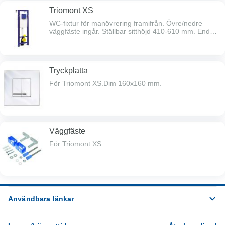
Triomont XS
WC-fixtur för manövrering framifrån. Övre/nedre
väggfäste ingår. Ställbar sitthöjd 410-610 mm. Endast
380 mm bred. 180/230 mm c/c bultar.
Tryckplatta
För Triomont XS.Dim 160x160 mm.
Väggfäste
För Triomont XS.
Användbara länkar