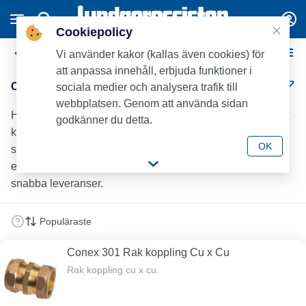
Cookiepolicy
Conex Klämringskopplingar - Mässing
Vi använder kakor (kallas även cookies) för
att anpassa innehåll, erbjuda funktioner i
Conex Klämringskopplingar - Mässing (18)
sociala medier och analysera trafik till
webbplatsen. Genom att använda sidan
Hos Lundagrossisten hittar du ett brett sortiment av Conex
godkänner du detta.
klämringskopplingar.Som VVS-branschens mest
OK
serviceinriktade grossist hjälper vi installatörer att arbeta
effektivt med fullsortimentslager, hög tillgänglighet och
snabba leveranser.
Conex 301 Rak koppling Cu x Cu
Rak koppling cu x cu.