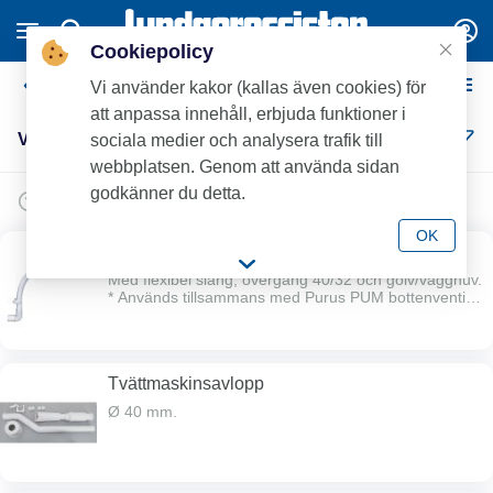
Cookiepolicy
Vattenlås och Tillbehör
Vi använder kakor (kallas även cookies) för
att anpassa innehåll, erbjuda funktioner i
Vattenlås och Tillbehör (122)
sociala medier och analysera trafik till
webbplatsen. Genom att använda sidan
godkänner du detta.
OK
PUM kommodvattenlås
Med flexibel slang, övergång 40/32 och golv/vägghuv.
* Används tillsammans med Purus PUM bottenventil
RSK 8573425.
Tvättmaskinsavlopp
Ø 40 mm.