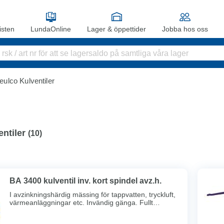
sten
LundaOnline
Lager & öppettider
Jobba hos oss
eulco Kulventiler
ntiler
(
10
)
BA 3400 kulventil inv. kort spindel avz.h.
I avzinkningshärdig mässing för tappvatten, tryckluft,
värmeanläggningar etc. Invändig gänga. Fullt
genomlopp. Hål i handtag för märkbricka. Dubbel
spindeltätning. Full spårbarhet. Max arb.tryck 40bar.