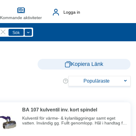
Logga in
Kommande aktiviteter
Kopiera Länk
Populäraste
BA 107 kulventil inv. kort spindel
Kulventil för värme- & kylanläggningar samt eget
vatten. Invändig gg. Fullt genomlopp. Hål i handtag för
märkbricka. Dubbel spindeltätning. Full spårbarhet.
Max arb.tryck: 40 bar. Max arb. temperatur 100ºC.