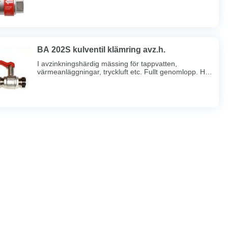
BA 202S kulventil klämring avz.h.
I avzinkningshärdig mässing för tappvatten,
värmeanläggningar, tryckluft etc. Fullt genomlopp. Hål
i handtag för märkbricka. Dubbel spindeltätning. Full
spårbarhet. Max arb. tryck 16 bar. Max arb. temp
100ºC. Typgodkänd av Sitac. Lång gänggång. Med
klämkoppling.