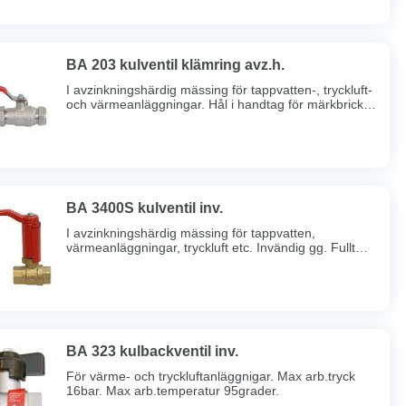
Lång gänggång.
BA 203 kulventil klämring avz.h.
I avzinkningshärdig mässing för tappvatten-, tryckluft-
och värmeanläggningar. Hål i handtag för märkbricka.
Max arb.tryck 16bar. Max arb.temp 100 grader.
Typgodkänd av Sitac.
BA 3400S kulventil inv.
I avzinkningshärdig mässing för tappvatten,
värmeanläggningar, tryckluft etc. Invändig gg. Fullt
genomlopp. Hål i handtag för märkbricka. Dubbel
spindeltätning. Full spårbarhet. Max arb.tryck 40 bar.
Max arb.temp 150°C. Typgodkänd av Sitac. Lång
gänggång.
BA 323 kulbackventil inv.
För värme- och tryckluftanläggnigar. Max arb.tryck
16bar. Max arb.temperatur 95grader.