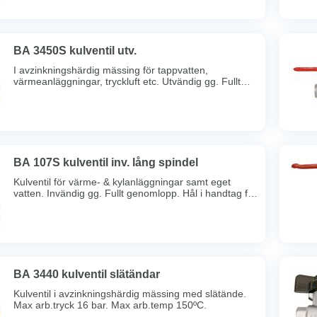
Max arb.temp 150 grader. Lång gänggång.
Typgodkänd av Sitac.
BA 3450S kulventil utv.
I avzinkningshärdig mässing för tappvatten,
värmeanläggningar, tryckluft etc. Utvändig gg. Fullt
genomlopp. Hål i handtag för märkbricka. Dubbel
spindeltätning. Full spårbarhet. Max arb.tryck 16 bar.
Max arb.temp 150ºC. Typgodkänd av Sitac. Lång
gänggång.
BA 107S kulventil inv. lång spindel
Kulventil för värme- & kylanläggningar samt eget
vatten. Invändig gg. Fullt genomlopp. Hål i handtag för
märkbricka. Dubbel spindeltätning. Full spårbarhet.
Max arb.tryck: 40 bar. Max arb. temperatur: 100ºC.
Lång gänggång.
BA 3440 kulventil slätändar
Kulventil i avzinkningshärdig mässing med slätände.
Max arb.tryck 16 bar. Max arb.temp 150ºC.