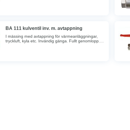
BA 111 kulventil inv. m. avtappning
I mässing med avtappning för värmeanläggningar,
tryckluft, kyla etc. Invändig gänga. Fullt genomlopp.
Hål i handtag för märkbricka. Dubbel spindeltätning.
Full spårbarhet. Max arb.tryck 40bar. Max arb.temp
150 grader. Lång gänggång.