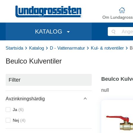
Om Lundagrossi
KATALOG
Startsida
Katalog
D - Vattenarmatur
Kul- & rotventiler
B
Beulco Kulventiler
Beulco Kulve
Filter
null
Avzinkningshärdig
Ja
(
6
)
Nej
(
4
)