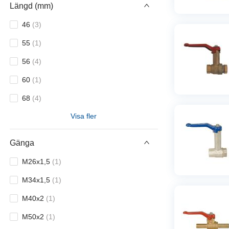
Längd (mm)
46
(
3
)
55
(
1
)
56
(
4
)
60
(
1
)
68
(
4
)
Visa fler
70
(
1
)
73
(
1
)
Gänga
78
(
4
)
M26x1,5
(
1
)
80
(
1
)
M34x1,5
(
1
)
82
(
1
)
M40x2
(
1
)
84
(
1
)
M50x2
(
1
)
86
(
3
)