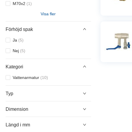
M70x2
(
1
)
90
(
1
)
Visa fler
R10
(
4
)
97
(
3
)
R15
(
6
)
Förhöjd spak
100
(
1
)
R20
(
6
)
Ja
(
5
)
112
(
2
)
R25
(
4
)
Nej
(
5
)
R32
(
3
)
Kategori
R40
(
4
)
Vattenarmatur
(
10
)
R50
(
2
)
Typ
Dimension
Längd i mm