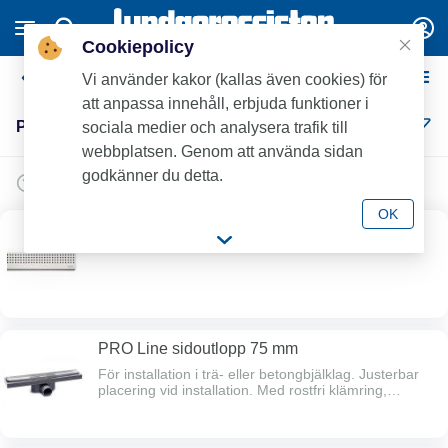
Cookiepolicy
Purus PRO Line
Vi använder kakor (kallas även cookies) för
att anpassa innehåll, erbjuda funktioner i
Purus PRO Line (8)
sociala medier och analysera trafik till
webbplatsen. Genom att använda sidan
godkänner du detta.
OK
PRO Line galler / sil
PRO Line sidoutlopp 75 mm
För installation i trä- eller betongbjälklag. Justerbar
placering vid installation. Med rostfri klämring,
urtagbart Nood vattenlås, hårsil och rostfri ram.
Galler/Sil sälj separat.