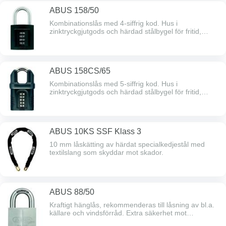
ABUS 158/50
Kombinationslås med 4-siffrig kod. Hus i
zinktryckgjutgods och härdad stålbygel för fritid,
trädgård, camping, skåp, bod, verktygslådor, förråd,
bommar osv. Bredd 52 mm, bygeldim 8 mm,
bygelhöjd 33 mm.
ABUS 158CS/65
Kombinationslås med 5-siffrig kod. Hus i
zinktryckgjutgods och härdad stålbygel för fritid,
grind, garage, bod, förråd, bommar osv.Bredd 69
mm, bygeldim 10 mm, bygelhöjd 35 mm.
ABUS 10KS SSF Klass 3
10 mm låskätting av härdat specialkedjestål med
textilslang som skyddar mot skador.
ABUS 88/50
Kraftigt hänglås, rekommenderas till låsning av bl.a.
källare och vindsförråd. Extra säkerhet mot
dyrkning.Bredd 49,5 mm, bygeldim 9,5 mm,