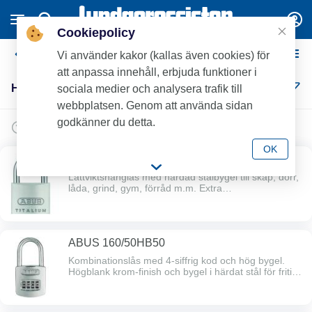
Cookiepolicy
Hänglås
Vi använder kakor (kallas även cookies) för
att anpassa innehåll, erbjuda funktioner i
Hänglås (14)
sociala medier och analysera trafik till
webbplatsen. Genom att använda sidan
godkänner du detta.
OK
ABUS 64TI/40 Titalium 40 mm
Lättviktshänglås med härdad stålbygel till skåp, dörr,
låda, grind, gym, förråd m.m. Extra
korrosionsskydd.Bredd 40 mm, bygeldim 6,5 mm,
bygelhöjd 23 mm.
ABUS 160/50HB50
Kombinationslås med 4-siffrig kod och hög bygel.
Högblank krom-finish och bygel i härdat stål för fritid,
byggarbetsplats, grind, skjul mm. Allroundlås.Bredd
51mm, bygeldim 8 mm, bygelhöjd 47 mm.