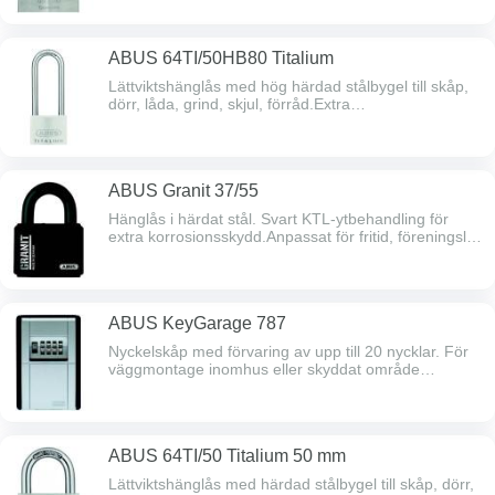
bygelhöjd 26 mm.
ABUS 64TI/50HB80 Titalium
Lättviktshänglås med hög härdad stålbygel till skåp,
dörr, låda, grind, skjul, förråd.Extra
korrosionsskydd.Bredd 50 mm, bygeldim 8 mm,
bygelhöjd 80 mm.
ABUS Granit 37/55
Hänglås i härdat stål. Svart KTL-ytbehandling för
extra korrosionsskydd.Anpassat för fritid, föreningsliv,
byggarbetsplats, grind, bod, skjul, garage, port samt
godkänd för moped, ATV och scooter.Bredd 62,5
mm, bygeldim 11 mm, bygelhöjd 26,5 mm.
ABUS KeyGarage 787
Nyckelskåp med förvaring av upp till 20 nycklar. För
väggmontage inomhus eller skyddat område
utomhus. Fyrsiffrig kod. Metallhus med lucka av
tryckgjuten zink.
ABUS 64TI/50 Titalium 50 mm
Lättviktshänglås med härdad stålbygel till skåp, dörr,