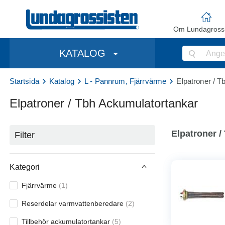
Om Lundagrossi
KATALOG
Startsida
Katalog
L - Pannrum, Fjärrvärme
Elpatroner / 
Elpatroner / Tbh Ackumulatortankar
Elpatroner 
Filter
Kategori
Fjärrvärme
(
1
)
Reserdelar varmvattenberedare
(
2
)
Tillbehör ackumulatortankar
(
5
)