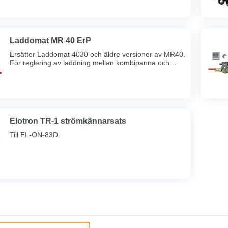
Laddomat MR 40 ErP
Ersätter Laddomat 4030 och äldre versioner av MR40.
För reglering av laddning mellan kombipanna och
”tom” tank. Pannan har inbyggd varmvattenberedare
och shunt. Vid eldning skickar Laddomat MR 40
överskottsvärmen till tanken. Genom att MR 40
förvärmer det kalla vattnet från tanken förhindras
kondens och korrosion. Efter avslutad eldning styrs
det heta vattnet tillbaka till toppen av pannan. Detta
sker med låg hastighet så att skiktning uppstår och all
Elotron TR-1 strömkännarsats
värme tas till vara.
Till EL-ON-83D.