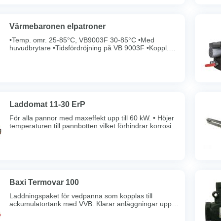
Värmebaronen elpatroner
•Temp. omr. 25-85°C, VB9003F 30-85°C •Med
huvudbrytare •Tidsfördröjning på VB 9003F •Koppl.
diff. 7°C, VB9003F 5°C •4 st/fp. Belastningsvakt ingår
ej.Ej avsedd för tappvatten.
Laddomat 11-30 ErP
För alla pannor med maxeffekt upp till 60 kW. • Höjer
temperaturen till pannbotten vilket förhindrar korrosion
och förlänger pannans livslängd. • Höjer pannans
verkningsgrad genom att snabbt reglera till en hög och
jämn arbetstemperatur. • Avstängningsventiler •
Öppningstemperatur 63°C.
Baxi Termovar 100
Laddningspaket för vedpanna som kopplas till
ackumulatortank med VVB. Klarar anläggningar upp till
100kW. Självcirkulation vid
strömavbrott.Öppningstemperatur 72°C.