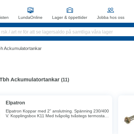
sten
LundaOnline
Lager & öppettider
Jobba hos oss
Tbh Ackumulatortankar
/ Tbh Ackumulatortankar
(
11
)
Elpatron
Elpatron Koppar med 2” anslutning. Spänning 230/400
V. Kopplingsbox K11 Med tvåpolig tvåstegs termostat
och trepolig temperaturbegränsare.OBS! Boxen säljes
separat.