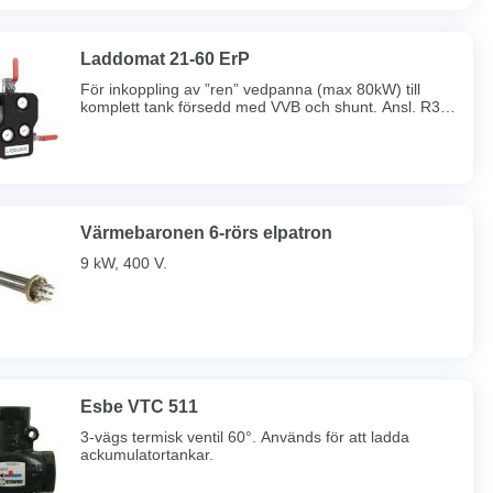
hög kloridhalt och i varmvattenberedare bör elpatron i
koppar användas.
Laddomat 21-60 ErP
För inkoppling av ”ren” vedpanna (max 80kW) till
komplett tank försedd med VVB och shunt. Ansl. R32
inv.gg. Högeffektiv cirkulationspump. Hög
drifttemperatur och snabb avstängning efter eldning.
Levereras med EPP-isolering. Termometrar och
avstängnings ventiler med spak ingår. Självcirkulation
vid strömavbrott gör att pannan ej förstörs genom
torrkokning.
Värmebaronen 6-rörs elpatron
9 kW, 400 V.
Esbe VTC 511
3-vägs termisk ventil 60°. Används för att ladda
ackumulatortankar.