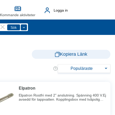
Logga in
Kommande aktiviteter
Kopiera Länk
Populäraste
Elpatron
Elpatron Rostfri med 2” anslutning. Spänning 400 V.Ej
avsedd för tappvatten. Kopplingsbox med tvåpolig
termostat, trepolig säkerhetsbrytare och
utanpåliggande termostatratt. OBS! Boxen säljes
separat.OBS! Vid kopparfodrade kärl, vid vatten med