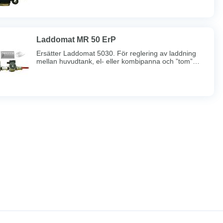
Laddomat MR 50 ErP
Ersätter Laddomat 5030. För reglering av laddning
mellan huvudtank, el- eller kombipanna och ”tom”
tank. Pannan har inbyggd varmvattenberedare och
shunt. Vid eldning skickar Laddomat MR 50
överskottsvärmen till tanken. Efter avslutad eldning
styrs det heta vattnet tillbaka till toppen av pannan.
Detta sker med låg hastighet så att skiktning uppstår
och all värme tas till vara.