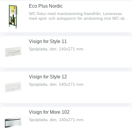
Eco Plus Nordic
WC-fixtur med manöverering framifrån. Levereras
med spol- och avloppsrör för anslutning mot WC-skål,
bultar för WC-skål, 90° avloppsböj dim 90 mm med
övergång till 110 mm. Pex 16x2,2/R15 utv.gg. för
inkommande vatten. Inkl. övre väggfäste.
Visign for Style 11
Spolplatta, dim. 140x271 mm.
Visign for Style 12
Spolplatta, dim. 140x271 mm.
Visign for More 102
Spolplatta, dim. 140x271 mm.