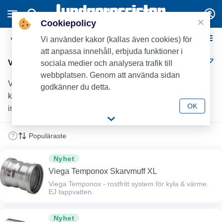
Cookiepolicy
Viega Temponox pressdelar XL
Vi använder kakor (kallas även cookies) för
att anpassa innehåll, erbjuda funktioner i
Viega Temponox pressdelar XL (14)
sociala medier och analysera trafik till
webbplatsen. Genom att använda sidan
Viega Temponox XL-pressrördelar i rostfritt stål med
godkänner du detta.
kompakta byggmått. Hög kvalitet, hållbarhet och enkel
OK
installation för effektiva VVS-lösningar.
Nyhet
Viega Temponox Skarvmuff XL
Viega Temponox - rostfritt system för kyla & värme.
EJ tappvatten.
Nyhet