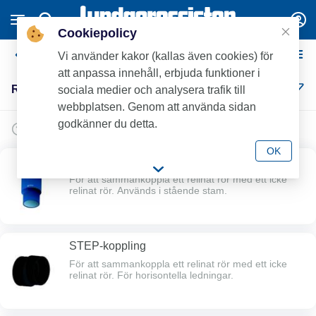
Cookiepolicy
Reliningövergångar
Vi använder kakor (kallas även cookies) för
att anpassa innehåll, erbjuda funktioner i
Reliningövergångar (3)
sociala medier och analysera trafik till
webbplatsen. Genom att använda sidan
godkänner du detta.
OK
Repiper Relining Connection
För att sammankoppla ett relinat rör med ett icke
relinat rör. Används i stående stam.
STEP-koppling
För att sammankoppla ett relinat rör med ett icke
relinat rör. För horisontella ledningar.