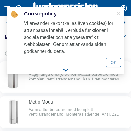
Cookiepolicy
Metrotherm
Vi använder kakor (kallas även cookies) för
att anpassa innehåll, erbjuda funktioner i
Metrotherm (7)
sociala medier och analysera trafik till
webbplatsen. Genom att använda sidan
godkänner du detta.
OK
Metro Cabinett E
Vägghängd emaljerad varmvattenberedare med
komplett ventilarrangemang. Kan även monteras
stående med stativ eller liggande. Vid liggande
montage minskar varmvattenkapaciteten med 25%.
Ansl. 15 mm klämpl. nedåt, c/c 100 mm. SMART
Control - termostatboxen lär sig automatiskt
Metro Modul
förbrukningsmönstret och anpassar därefter
varmvattenproduktionen.
Varmvattenberedare med komplett
ventilarrangemang. Monteras stående. Ansl. 22
klämkpl. nedåt, emalj c/c 100 mm, rostfri c/c 150 mm.
Säkerhetsventil 15 mm klämkpl.