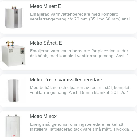
Metro Minett E
Emaljerad varmvattenberedare med komplett
ventilarrangemang c/c 70 mm (35 l c/c 60 mm) ansl.
15 mm klämkpl. till 30 & 35 l, 15 l har ansl. R20
utv.gg. 15 och 30 l monteras på golv eller vägg, ansl.
uppåt. 35 l monteras på vägg, ansl. nedåt.
Metro Sånett E
Emaljerad varmvattenberedare för placering under
diskbänk, med komplett ventilarrangemang. Ansl. 15
mm klämkpl. uppåt, 33 l c/c 100 mm, 55 l c/c 70 mm.
Metro Rostfri varmvattenberedare
Med behållare och elpatron av rostfritt stål, komplett
ventilarrangemang. Ansl. 15 mm klämkpl. 30 l c/c 45
mm, 60-110 l c/c 150 mm.
Metro Minex
Energisnål genomströmningsberedare, enkel att
installera, lättplacerad tack vare små mått. Tryckklass
10 bar. Flödet nedan anges vid 25° (3,5 kW) , 33° (11