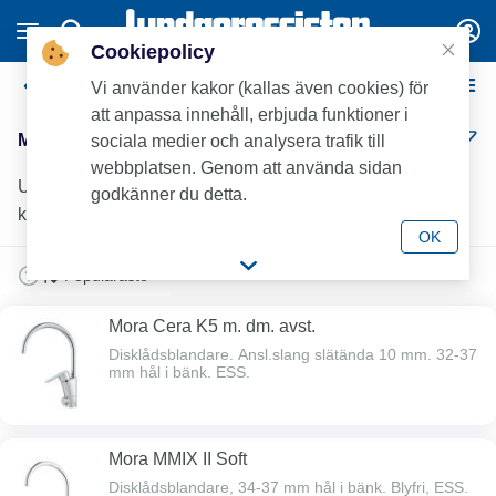
Cookiepolicy
Mora Köksblandare
Vi använder kakor (kallas även cookies) för
att anpassa innehåll, erbjuda funktioner i
Mora Köksblandare (26)
sociala medier och analysera trafik till
webbplatsen. Genom att använda sidan
Upptäck Mora köksblandare hos Lundagrossisten –
godkänner du detta.
kvalitet för professionella installationer.
OK
Mora Cera K5 m. dm. avst.
Disklådsblandare. Ansl.slang slätända 10 mm. 32-37
mm hål i bänk. ESS.
Mora MMIX II Soft
Disklådsblandare, 34-37 mm hål i bänk. Blyfri, ESS.