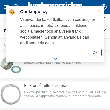
Cookiepolicy
Flexrör
Vi använder kakor (kallas även cookies) för
att anpassa innehåll, erbjuda funktioner i
Flexrör (20)
sociala medier och analysera trafik till
webbplatsen. Genom att använda sidan
godkänner du detta.
OK
Mutter, förnicklad inklusive packning
Mutter, förnicklad inklusive packning.
Flexrör på rulle, oisolerad
Flexrör på rulle, oisolerad. Säljes i hela rullar. För bla
värme- & tappvattensystem. * Temperaturområde
utan isolering -50 gr > +250 gr * Rostfri AISI 316L.