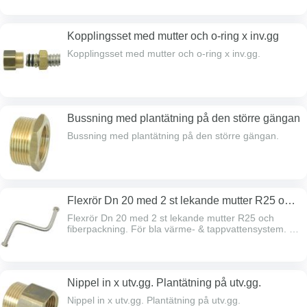
Kopplingsset med mutter och o-ring x inv.gg
Kopplingsset med mutter och o-ring x inv.gg.
Bussning med plantätning på den större gängan
Bussning med plantätning på den större gängan.
Flexrör Dn 20 med 2 st lekande mutter R25 och
fiberpackning
Flexrör Dn 20 med 2 st lekande mutter R25 och
fiberpackning. För bla värme- & tappvattensystem. *
Färdiga längder på 250, 500, 750 & 1000 mm eller
beställ valfritt mått (max 25 m oisolerad eller 2 m
isolerad), kapkostnad tillkommer (inkl 2 st lekande
mutter). * Med eller utan 9 mm InsulTube isolering. *
Nippel in x utv.gg. Plantätning på utv.gg.
Temperaturområde utan isolering -50 gr > +250 gr,
med isolering -40 gr > +105 gr. (solkulvert -40 gr >
Nippel in x utv.gg. Plantätning på utv.gg.
+150 gr). * Rostfri AISI 316L.