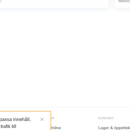
göras till vänster, höger eller bakåt.
TJÄNSTER
KONTAKT
npassa innehåll,
afik till
LundaOnline
Lager & öppettid