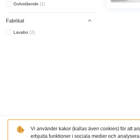
Golvstående
(
1
)
Fabrikat
Lavabo
(
2
)
LÄNKAR
FÖRETAGET
Vi använder kakor (kallas även cookies) för att a
erbjuda funktioner i sociala medier och analysera tr
GDPR och Integritetspolicy
Om oss