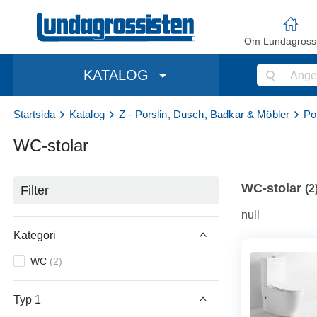
Om Lundagrossi
KATALOG
Startsida
Katalog
Z - Porslin, Dusch, Badkar & Möbler
Po
WC-stolar
WC-stolar
(
2
Filter
null
Kategori
WC
(
2
)
Typ 1