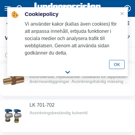
Cookiepolicy
Vattenmätare & tillbehör
Vi använder kakor (kallas även cookies) för
att anpassa innehåll, erbjuda funktioner i
Vattenmätare & tillbehör (20)
sociala medier och analysera trafik till
webbplatsen. Genom att använda sidan
godkänner du detta.
OK
Backventil
Kontrollerbar, mjuktätande. Godkänd för tappvatten
&värmeanläggningar. Avzinkningshärdig mässing.
Max arb. tryck: 10 bar. Max arb. temperatur: 90°C.
TIPS! För att få Vm-konsol inkl B.V. !
LK 701-702
Avzinkningsbeständig kulventil.