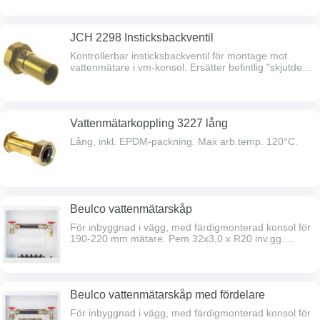
JCH 2298 Insticksbackventil
Kontrollerbar insticksbackventil för montage mot
vattenmätare i vm-konsol. Ersätter befintlig "skjutdel" i
konsoler med ställbart mått. R25 lekande mutter.
Vattenmätarkoppling 3227 lång
Lång, inkl. EPDM-packning. Max arb.temp. 120°C.
Beulco vattenmätarskåp
För inbyggnad i vägg, med färdigmonterad konsol för
190-220 mm mätare. Pem 32x3,0 x R20 inv.gg.
Kontrollerbar backventil. Mått BxHxD: 550x550x117
mm. Lucka köps separat.
Beulco vattenmätarskåp med fördelare
För inbyggnad i vägg, med färdigmonterad konsol för