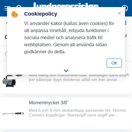
Cookiepolicy
Övrigt
Vi använder kakor (kallas även cookies) för
att anpassa innehåll, erbjuda funktioner i
Övrigt (24)
sociala medier och analysera trafik till
webbplatsen. Genom att använda sidan
godkänner du detta.
OK
Vakuumpump
Med slang och manometerställ. Startavgift samt avgift
per påbörjat dygn debiteras alltid om inte annat
anges (t.ex. per timme / natt).Efter 5 hyresdagar
faktureras start- och de 5 första dygns-avgifterna,
därefter faktureras dygnsavgifter reducerade med
50% månadsvis
Momentnyckel 3/8"
Med 6 och 8 mm sexkanttapp passande tex. Norma
Connect kopplingar. Startavgift samt avgift per
påbörjat dygn debiteras alltid om inte annat anges
(t.ex. per timme / natt).Efter 5 hyresdagar faktureras
start- och de 5 första dygns-avgifterna, därefter