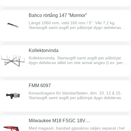
de 5 första dygns-avgifterna, därefter faktureras
dygnsavgifter reducerade med 50% månadsvis
Bahco rörtång 147 ”Mormor”
Längd 1060 mm, vidd 160 mm / 5”. Vikt 7,2 kg.
Startavgift samt avgift per påbörjat dygn debiteras
alltid om inte annat anges (t.ex. per timme /
natt).Efter 5 hyresdagar faktureras start- och de 5
första dygns-avgifterna, därefter faktureras
dygnsavgifter reducerade med 50% månadsvis
Kollektorvinda
Kollektorvinda. Startavgift samt avgift per påbörjat
dygn debiteras alltid om inte annat anges (t.ex. per
timme / natt).Efter 5 hyresdagar faktureras start- och
de 5 första dygns-avgifterna, därefter faktureras
dygnsavgifter reducerade med 50% månadsvis
FMM 6097
Konavdragare för blandarfästen, dim. 10, 12 & 15.
Startavgift samt avgift per påbörjat dygn debiteras
alltid om inte annat anges (t.ex. per timme /
natt).Efter 5 hyresdagar faktureras start- och de 5
första dygns-avgifterna, därefter faktureras
dygnsavgifter reducerade med 50% månadsvis
Milwaukee M18 FSGC 18V
automatskruvdragare
Med magasin, bandad gipsskruv säljes separat i hel