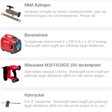
faktureras dygnsavgifter reducerade med 50%
MMA Bytingen
månadsvis
Används vid byte av insats i radiatorventiler utan att
behöva tappa ner värmesystemet. Passar till
ventilerna i V, FV och N-serien. Startavgift samt avgift
per påbörjat dygn debiteras alltid om inte annat
anges (t.ex. per timme / natt).Efter 5 hyresdagar
faktureras start- och de 5 första dygns-avgifterna,
Bensinelverk
därefter faktureras dygnsavgifter reducerade med
50% månadsvis
Tystgående elverk med 2 x 230 V & 1 x 12 V eluttag.
Startavgift samt avgift per påbörjat dygn debiteras
alltid om inte annat anges (t.ex. per timme /
natt).Efter 5 hyresdagar faktureras start- och de 5
första dygns-avgifterna, därefter faktureras
dygnsavgifter reducerade med 50% månadsvis
Milwaukee M18 FN18GS 18V dyckertpistol
Spik säljes separat i hel frp. Startavgift samt avgift per
påbörjat dygn debiteras alltid om inte annat anges
(t.ex. per timme / natt).Efter 5 hyresdagar faktureras
start- och de 5 första dygns-avgifterna, därefter
faktureras dygnsavgifter reducerade med 50%
månadsvis
Hylsnyckel
För 2" elpatroner. Startavgift samt avgift per påbörjat
dygn debiteras alltid om inte annat anges (t.ex. per
timme / natt).Efter 5 hyresdagar faktureras start- och