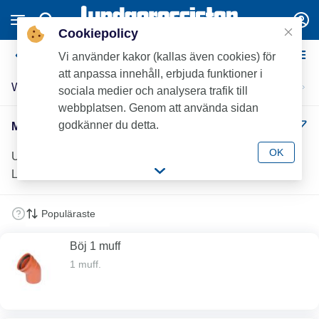
Cookiepolicy
Markavloppsrördelar
Vi använder kakor (kallas även cookies) för
att anpassa innehåll, erbjuda funktioner i
Wavin markavloppsrördelar
sociala medier och analysera trafik till
webbplatsen. Genom att använda sidan
godkänner du detta.
Markavloppsrördelar (26)
OK
Utforska vårt stora sortiment av markavloppsdelar hos
Lundagrossisten. För professionella VVS-installatörer.
Böj 1 muff
1 muff.