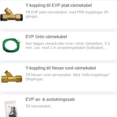
Y-koppling till EVP platt värmekabel
Till EVP platt värmekabel, med PRK-kopplingar (R-
gänga).
EVP Grön värmekabel
Kan läggas utanpå eller inne i röret, kabeldiam. 5,5
mm. Lev. med 2 m anslutningskabel (kallkabel).
Värmekabeln får ej kapas. Rörets längd =
värmekabelns längd. Klarar att frostskydda rör upp till
50 mm vid -25°C förutsatt att röret förses med minst
30 mm isolering eller är nergrävt i mark minst 500
Y-koppling till Nexan rund värmekabel
mm. Godkänd av boverket för förläggning inuti
dricksvattenledningar. Kabeln får inte korsa sig själv.
Till Nexan rund värmekabel. Med ”Isiflo-kopplingar”
Effekt 10 W/m. Avsedd för 230 V. Termostat
(fingänga).
rekommenderas. Jordfelsbrytare skall anslutas (max
30 mA).
EVP an- & avslutningssats
Till värmekabel.