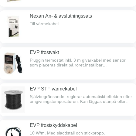
Nexan An- & avslutningssats
Till värmekabel.
EVP frostvakt
Pluggin termostat inkl. 3 m givarkabel med sensor
som placeras direkt på röret.Inställbar
tillslagstemperatur från -20 -> +120°C. 230 V, max
effekt 10 A.
EVP STF värmekabel
Självbegränsande, reglerar automatiskt effekten efter
omgivningstemperaturen. Kan läggas utanpå eller
inne i röret, kabeldiam. 7 mm. Kabeln avger något
mer effekt vid invändig förläggning. Klarar att
frostskydda rör upp till 50 mm vid -25°C förutsatt att
röret förses med minst 30 mm isolering eller är
EVP frostskyddskabel
nergrävt i mark minst 500 mm. Godkänd av Boverket
för förläggning inuti dricksvattenledningar. Kabeln kan
10 W/m. Med sladdställ och stickpropp.
även lindas runt vattenmätare och dyl. Effekt 10 W/m.