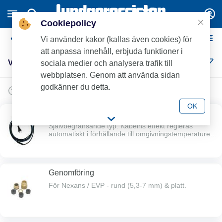
Cookiepolicy
Värmekabel & Tillbehör
Vi använder kakor (kallas även cookies) för
att anpassa innehåll, erbjuda funktioner i
Värmekabel & Tillbehör (17)
sociala medier och analysera trafik till
webbplatsen. Genom att använda sidan
godkänner du detta.
OK
Nexans Defrost Water värmekabel
Självbegränsande typ. Kabelns effekt regleras
automatiskt i förhållande till omgivningstemperaturen.
Värmefunktionen upphör när manteltemperaturen
uppnår 60°C. Kabeln kan kapas efter behov och ska
oberoende av längd alltid anslutas till 230 V. Kan
förläggas såväl inuti som utanpå dricksvattenrör.
Genomföring
Kabeldiameter: 6,5 mm. Märktemperatur: 60°C. Min
förläggningstemperatur: -10°C. Ledararea: 1,0 mm.
För Nexans / EVP - rund (5,3-7 mm) & platt.
Effekt: 11 W/m vid +5°C på plaströr. Max
anslutningslängd vid 10 A säkring: 100 m utanpå
rörledning, 60 m inuti vattenrör.