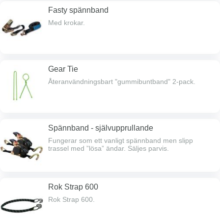
Fasty spännband
Med krokar.
Gear Tie
Återanvändningsbart "gummibuntband" 2-pack.
Spännband - självupprullande
Fungerar som ett vanligt spännband men slipp
trassel med ”lösa” ändar. Säljes parvis.
Rok Strap 600
Rok Strap 600.