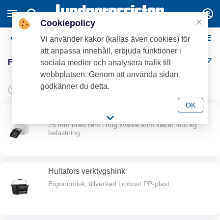
Cookiepolicy
Förvaring
Vi använder kakor (kallas även cookies) för
att anpassa innehåll, erbjuda funktioner i
Förvaring (23)
sociala medier och analysera trafik till
webbplatsen. Genom att använda sidan
godkänner du detta.
OK
Fasty spännrem
25 mm bred rem i hög kvalité som klarar 400 kg
belastning.
Hultafors verktygshink
Ergonomisk, tillverkad i robust PP-plast.