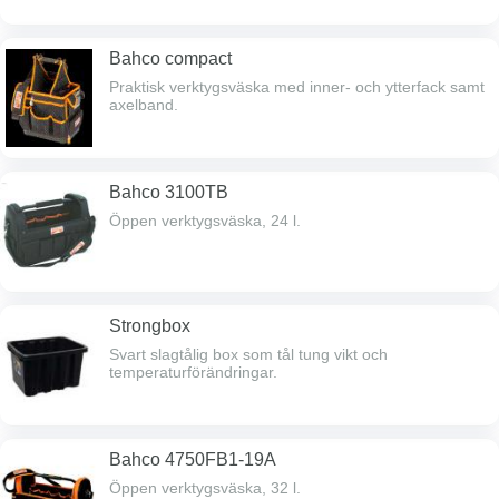
Bahco compact
Praktisk verktygsväska med inner- och ytterfack samt
axelband.
Bahco 3100TB
Öppen verktygsväska, 24 l.
Strongbox
Svart slagtålig box som tål tung vikt och
temperaturförändringar.
Bahco 4750FB1-19A
Öppen verktygsväska, 32 l.