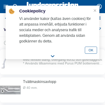
Cookiepolicy
Vattenlås och Tillbehör
Vi använder kakor (kallas även cookies) för
att anpassa innehåll, erbjuda funktioner i
Vattenlås och Tillbehör (122)
sociala medier och analysera trafik till
webbplatsen. Genom att använda sidan
godkänner du detta.
OK
PUM kommodvattenlås
Med flexibel slang, övergång 40/32 och golv/vägghuv.
* Används tillsammans med Purus PUM bottenventil
RSK 8573425.
Tvättmaskinsavlopp
Ø 40 mm.