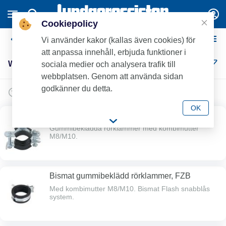
Cookiepolicy
Walraven BIS rörklammer
Vi använder kakor (kallas även cookies) för
att anpassa innehåll, erbjuda funktioner i
Walraven BIS rörklammer (6)
sociala medier och analysera trafik till
webbplatsen. Genom att använda sidan
godkänner du detta.
OK
KSB2, FZB
Gummibeklädda rörklammer med kombimutter
M8/M10.
Bismat gummibeklädd rörklammer, FZB
Med kombimutter M8/M10. Bismat Flash snabblås
system.