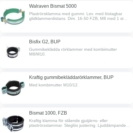
Walraven Bismat 5000
Plaströrsklamma med gummi. Lev. med löstagbar
glidklammerdistans. Dim. 16-50 FZB, M8 med 1 st
skruv. Dim. 63-200 BUP (utomhus) M8/M10 med 2 st
skruv.
Bisfix G2, BUP
Gummibeklädda rörklammer med kombimutter
M8/M10.
Kraftig gummibekläddarörklammer, BUP
Med kombimutter M10/12.
Bismat 1000, FZB
Kraftig klamma för stående gjutjärns- eller
plaströrsstammar. Steglös justering. Ljuddämpande
EPDM-gummi.