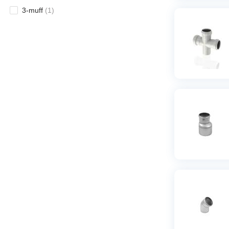
3-muff
(
1
)