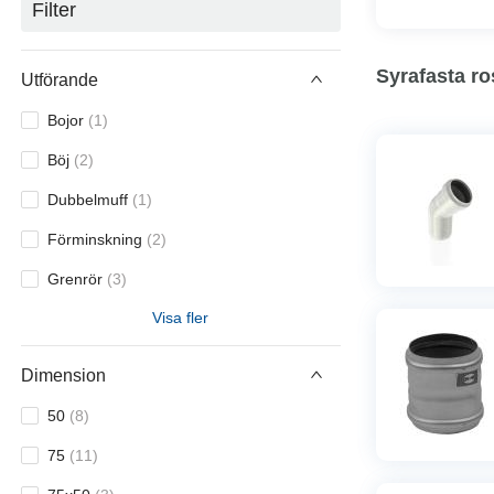
Filter
Syrafasta ro
Utförande
Bojor
(
1
)
Böj
(
2
)
Dubbelmuff
(
1
)
Förminskning
(
2
)
Grenrör
(
3
)
Visa fler
Propp
(
1
)
Rensrör
(
1
)
Dimension
Råttstopp
(
1
)
50
(
8
)
Rör
(
1
)
75
(
11
)
Skjutmuff
(
1
)