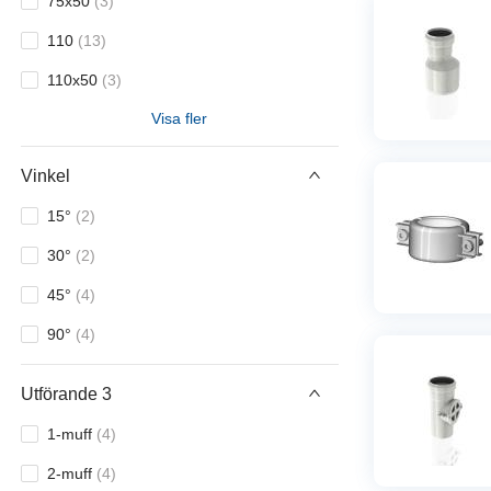
75x50
(
3
)
WC-anslutning
(
1
)
110
(
13
)
110x50
(
3
)
Visa fler
110x75
(
3
)
160
(
11
)
Vinkel
160x110
(
3
)
15°
(
2
)
30°
(
2
)
45°
(
4
)
90°
(
4
)
Utförande 3
1-muff
(
4
)
2-muff
(
4
)