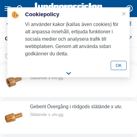
Cookiepolicy
Geberit kopparpress
Vi använder kakor (kallas även cookies) för
att anpassa innehåll, erbjuda funktioner i
Geberit kopparpress (26)
sociala medier och analysera trafik till
webbplatsen. Genom att använda sidan
godkänner du detta.
OK
Geberit Övergång i rödgods slätände x inv.
Slätände x inv.gg.
Geberit Övergång i rödgods slätände x utv.
Slätände x utv.gg.