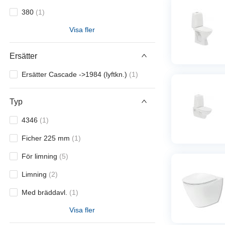
380
(
1
)
Visa fler
430
(
2
)
435
(
1
)
Ersätter
450
(
1
)
Ersätter Cascade ->1984 (lyftkn.)
(
1
)
495
(
1
)
Typ
514
(
1
)
4346
(
1
)
520
(
2
)
Ficher 225 mm
(
1
)
560
(
1
)
För limning
(
5
)
575
(
1
)
Limning
(
2
)
580
(
1
)
Med bräddavl.
(
1
)
Visa fler
Med skruvhål
(
2
)