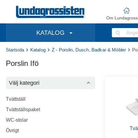
Om Lundagrossi
KATALOG
Startsida
Katalog
Z - Porslin, Dusch, Badkar & Möbler
Por
Porslin Ifö
Välj kategori
Tvättställ
Tvättställspaket
WC-stolar
Tvät
Övrigt