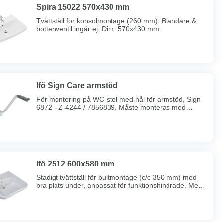
Spira 15022 570x430 mm
Tvättställ för konsolmontage (260 mm). Blandare &
bottenventil ingår ej. Dim. 570x430 mm.
Ifö Sign Care armstöd
För montering på WC-stol med hål för armstöd, Sign
6872 - Z-4244 / 7856839. Måste monteras med
hårdsits (ingår ej). Lev. med pappershållare.
Ifö 2512 600x580 mm
Stadigt tvättställ för bultmontage (c/c 350 mm) med
bra plats under, anpassat för funktionshindrade. Med
bräddavlopp.