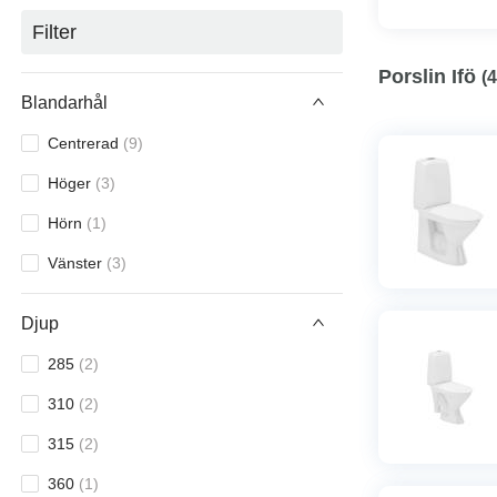
Filter
Porslin Ifö
(
4
Blandarhål
Centrerad
(
9
)
Höger
(
3
)
Hörn
(
1
)
Vänster
(
3
)
Djup
285
(
2
)
310
(
2
)
315
(
2
)
360
(
1
)