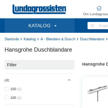
Om Lundagrossi
KATALOG
Startsida
Katalog
A - Blandare & Dusch
Duschblandare
Hansgrohe Duschblandare
Hansgrohe 
Filter
c/c
150
(
1
)
160
(
1
)