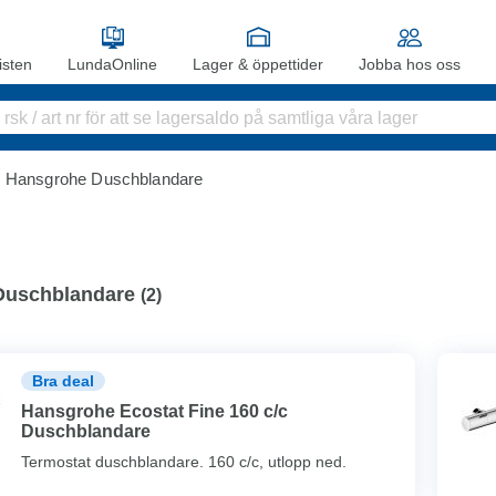
sten
LundaOnline
Lager & öppettider
Jobba hos oss
Hansgrohe Duschblandare
Duschblandare
(
2
)
Bra deal
Hansgrohe Ecostat Fine 160 c/c
Duschblandare
Termostat duschblandare. 160 c/c, utlopp ned.