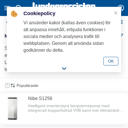
Cookiepolicy
Nibe Markvärmepumpar
Vi använder kakor (kallas även cookies) för
att anpassa innehåll, erbjuda funktioner i
Nibe Markvärmepumpar (10)
sociala medier och analysera trafik till
webbplatsen. Genom att använda sidan
Söker du rätt värmepump för ditt projekt? Lundagrossisten
godkänner du detta.
erbjuder ett brett sortiment från välkända varumärken.
OK
Utforska produkterna online eller besök ditt närmaste
hämtlager.
Nibe S1256
Intelligent inverterstyrd bergvärmepump med
integrerad kopparfodrad VVB samt mer klimatvänligt
köldmedium R454B. Inbyggd Wifi-uppkoppling samt
möjlighet till trådlösa tillbehör.