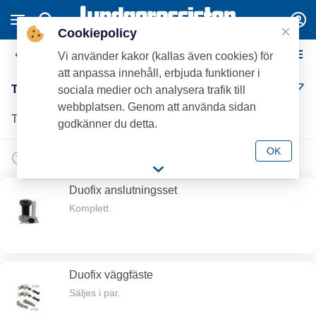
Cookiepolicy
Tillbehör Geberit WC-fixtur
Vi använder kakor (kallas även cookies) för
att anpassa innehåll, erbjuda funktioner i
Tillbehör Geberit WC-fixtur (30)
sociala medier och analysera trafik till
webbplatsen. Genom att använda sidan
Tillbehör och Reservdelar till Geberit WC-fixturer.
godkänner du detta.
OK
Duofix anslutningsset
Komplett.
Duofix väggfäste
Säljes i par.