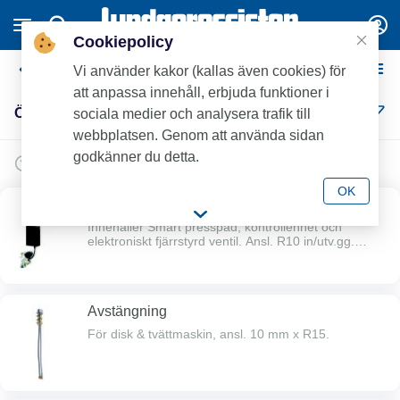
Cookiepolicy
Övrigt
Vi använder kakor (kallas även cookies) för
att anpassa innehåll, erbjuda funktioner i
Övrigt (17)
sociala medier och analysera trafik till
webbplatsen. Genom att använda sidan
godkänner du detta.
OK
Oras Smart disk- och tvättmaskinsavstängning
Innehåller Smart presspad, kontrollenhet och
elektroniskt fjärrstyrd ventil. Ansl. R10 in/utv.gg.
Maskinansl. R15 utv.gg. Batterier medföljer. Vid
utbyte ska Lithiumbatterier användas. Trådlös = ingen
håltagning i bänkskivan!
Avstängning
För disk & tvättmaskin, ansl. 10 mm x R15.