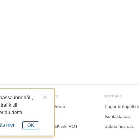
TJÄNSTER
KONTAKT
npassa innehåll,
afik till
LundaOnline
Lager & öppettid
 du detta.
e
Katalog
Kontakta oss
äs mer
OK
tiviteter
Kalkyl I&K inkl.ROT
Jobba hos oss