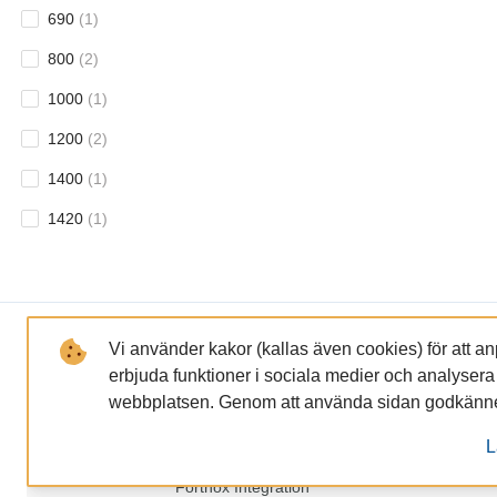
690
(
1
)
800
(
2
)
1000
(
1
)
1200
(
2
)
1400
(
1
)
1420
(
1
)
LÄNKAR
FÖRETAGET
Vi använder kakor (kallas även cookies) för att a
erbjuda funktioner i sociala medier och analysera tr
GDPR och Integritetspolicy
Om oss
webbplatsen. Genom att använda sidan godkänner
Miljöpolicy
Lundaservic
L
Filer för nedladdning
Kommande ak
Fortnox Integration