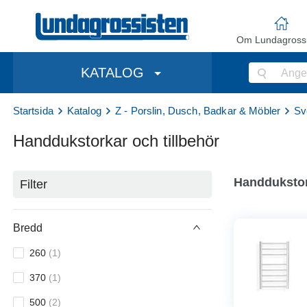
Om Lundagrossi
KATALOG
Startsida
Katalog
Z - Porslin, Dusch, Badkar & Möbler
Sv
Handdukstorkar och tillbehör
Handdukstor
Filter
Bredd
260
(
1
)
370
(
1
)
500
(
2
)