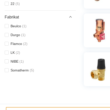
22
(
5
)
Fabrikat
Beulco
(
1
)
Durgo
(
1
)
Flamco
(
2
)
LK
(
2
)
NIBE
(
1
)
Somatherm
(
5
)