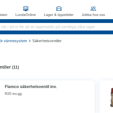
sten
LundaOnline
Lager & öppettider
Jobba hos oss
hör värmesystem
Säkerhetsventiler
tiler
(
11
)
Flamco säkerhetsventil inv.
R20 inv.gg.