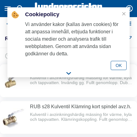
Cookiepolicy
RUB Kulventiler
Vi använder kakor (kallas även cookies) för
att anpassa innehåll, erbjuda funktioner i
RUB Kulventiler (24)
sociala medier och analysera trafik till
webbplatsen. Genom att använda sidan
godkänner du detta.
OK
RUB s24 Kulventil inv. kort spindel avz.h.
Kulventil i avzinkningshärdig mässing för värme, kyla
och tappvatten. Invändig gg. Fullt genomlopp. Dubbel
spindeltätning. Max arbetstryck 30 bar.
Temperaturområde -40°C - +170°C.
RUB s28 Kulventil Klämring kort spindel avz.h.
Kulventil i avzinkningshärdig mässing för värme, kyla
och tappvatten. Klämringskoppling. Fullt genomlopp.
Dubbel spindeltätning. Max arbetstryck 16 bar.
Temperaturområde -20°C - +120°C.