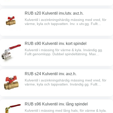
spindeltätning.Max arbetstryck 16 bar.
Temperaturområde -40°C - +170°C.
RUB s20 Kulventil inv./utv. avz.h.
Kulventil i avzinkningshärdig mässing med vred, för
värme, kyla och tappvatten. Inv. x utv.gg. Fullt
genomlopp. Dubbel spindeltätning. Max arbetstryck
30 bar. Temperaturområde -40°C - +170°C.
RUB s90 Kulventil inv. kort spindel
Kulventil i mässing för värme & kyla. Invändig gg.
Fullt genomlopp. Dubbel spindeltätning. Max
arbetstryck -> 2” 40 bar, över 2” 30 bar.
Temperaturområde -40°C - +170°C.
RUB s24 Kulventil inv. avz.h.
Kulventil i avzinkningshärdig mässing med vred, för
värme, kyla och tappvatten. Invändig gg. Fullt
genomlopp. Dubbel spindeltätning.Max arbetstryck
30 bar. Temperaturområde -40°C - +170°C.
RUB s96 Kulventil inv. lång spindel
Kulventil i mässing med lång hals, för värme & kyla.