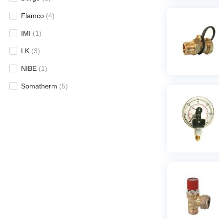
Flamco
(
4
)
IMI
(
1
)
LK
(
3
)
NIBE
(
1
)
Somatherm
(
5
)