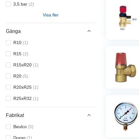
3,5 bar
(
2
)
Visa fler
4 bar/1,5 bar röd
(
1
)
4 bar/2,0 bar röd
(
1
)
Gänga
4 bar/2,5 bar röd
(
1
)
R10
(
1
)
4 bar/3,0 bar röd
(
1
)
R15
(
2
)
4,0 bar
(
1
)
R15xR20
(
1
)
R20
(
5
)
R20xR25
(
1
)
R25xR32
(
1
)
Fabrikat
Beulco
(
5
)
Durgo
(
1
)