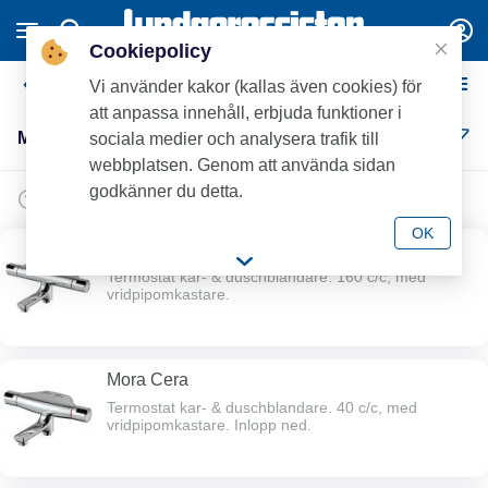
Cookiepolicy
Mora Kar- & Duschblandare
Vi använder kakor (kallas även cookies) för
att anpassa innehåll, erbjuda funktioner i
Mora Kar- & Duschblandare (8)
sociala medier och analysera trafik till
webbplatsen. Genom att använda sidan
godkänner du detta.
OK
Mora Cera T4
Termostat kar- & duschblandare. 160 c/c, med
vridpipomkastare.
Mora Cera
Termostat kar- & duschblandare. 40 c/c, med
vridpipomkastare. Inlopp ned.