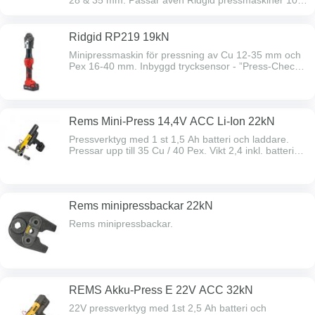
28 & 35 mm. Passar även Ridgid pressmaskiner 100-
B, RP210, RP240 & RP241.
Ridgid RP219 19kN
Minipressmaskin för pressning av Cu 12-35 mm och
Pex 16-40 mm. Inbyggd trycksensor - ”Press-Check!”
som övervakar och bekräftar varje pressning.
Serviceintervall på 32 000 pressningar utan
tidsbegränsning.
Rems Mini-Press 14,4V ACC Li-Ion 22kN
Pressverktyg med 1 st 1,5 Ah batteri och laddare.
Pressar upp till 35 Cu / 40 Pex. Vikt 2,4 inkl. batteri
men utan back. Längd 33 cm inkl. back. Pressbackar
medföljer ej. Rekommenderat serviceintervall 12
månader.
Rems minipressbackar 22kN
Rems minipressbackar.
REMS Akku-Press E 22V ACC 32kN
22V pressverktyg med 1st 2,5 Ah batteri och