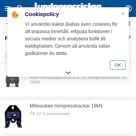
Cookiepolicy
Pressmaskiner & backar
Vi använder kakor (kallas även cookies) för
att anpassa innehåll, erbjuda funktioner i
Pressmaskiner & backar (38)
sociala medier och analysera trafik till
webbplatsen. Genom att använda sidan
godkänner du detta.
OK
Ridgid minipressbackar - RP219 19kN
Även kompatibla med bl.a. LK minipressmaskin V2
19kN.
Milwaukee minipressbackar 19kN
Till 12 V pressmaskin.