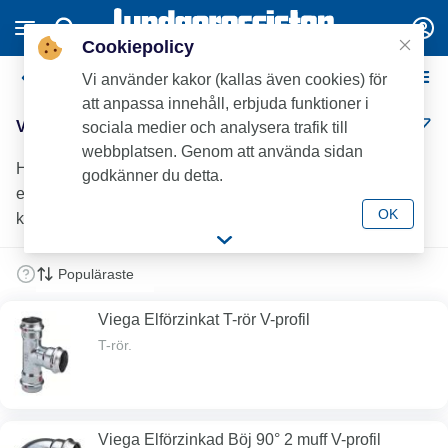
Cookiepolicy
Viega Elförzinkade Pressdelar
Vi använder kakor (kallas även cookies) för
att anpassa innehåll, erbjuda funktioner i
Viega Elförzinkade Pressdelar (20)
sociala medier och analysera trafik till
webbplatsen. Genom att använda sidan
Hos Lundagrossisten hittar du ett brett sortiment av Viega
godkänner du detta.
elförzinkade pressdelar och presskopplingar för värme-,
OK
kyl- och tryckluftsanläggningar.
Viega Elförzinkat T-rör V-profil
T-rör.
Viega Elförzinkad Böj 90° 2 muff V-profil