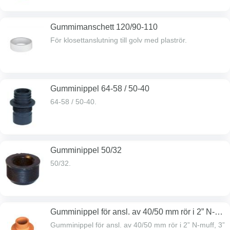
Gummimanschett 120/90-110
För klosettanslutning till golv med plaströr.
Gumminippel 64-58 / 50-40
64-58 / 50-40.
Gumminippel 50/32
50/32.
Gumminippel för ansl. av 40/50 mm rör i 2” N-
muff, 3” N-slätände, 75 mm PVC muff el.
Gumminippel för ansl. av 40/50 mm rör i 2” N-muff, 3”