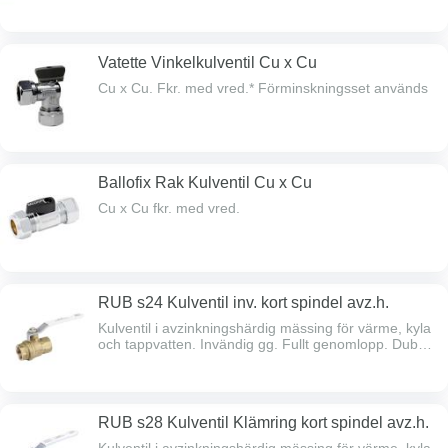
klämringskoppling. För tappvatteninstallationer. Max
arb.tryck 10 bar. Arbetstemp. -5 - +90°C.
Vatette Vinkelkulventil Cu x Cu
Cu x Cu. Fkr. med vred.* Förminskningsset används
Ballofix Rak Kulventil Cu x Cu
Cu x Cu fkr. med vred.
RUB s24 Kulventil inv. kort spindel avz.h.
Kulventil i avzinkningshärdig mässing för värme, kyla
och tappvatten. Invändig gg. Fullt genomlopp. Dubbel
spindeltätning. Max arbetstryck 30 bar.
Temperaturområde -40°C - +170°C.
RUB s28 Kulventil Klämring kort spindel avz.h.