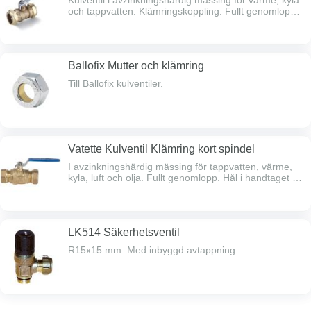
Kulventil i avzinkningshärdig mässing för värme, kyla
och tappvatten. Klämringskoppling. Fullt genomlopp.
Dubbel spindeltätning. Max arbetstryck 16 bar.
Temperaturområde -20°C - +120°C.
Ballofix Mutter och klämring
Till Ballofix kulventiler.
Vatette Kulventil Klämring kort spindel
I avzinkningshärdig mässing för tappvatten, värme,
kyla, luft och olja. Fullt genomlopp. Hål i handtaget för
märkbricka. Max arbetstryck 16 bar.
Arbetstemp.område -20°C - +120°C. Kan med VA:s
kopplingsset anpassas till Pex, stål & PE.
LK514 Säkerhetsventil
R15x15 mm. Med inbyggd avtappning.