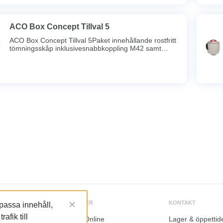
lock med spännring. För en godkänd installation
kräver vissa kommuner att avskiljarenkompletteras
med provtagningsenhet och larm - ACO
BoxConcepttillval 3.
ACO Box Concept Tillval 5
ACO Box Concept Tillval 5Paket innehållande rostfritt
tömningsskåp inklusivesnabbkoppling M42 samt
tömningsrör Ø 75 mm till friståendefettavskiljare
inomhus.
TJÄNSTER
KONTAKT
npassa innehåll,
afik till
LundaOnline
Lager & öppettid