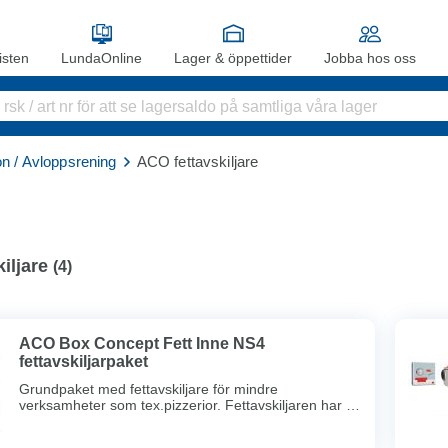
sten
LundaOnline
Lager & öppettider
Jobba hos oss
tion / Avloppsrening
ACO fettavskiljare
iljare
(
4
)
ACO Box Concept Fett Inne NS4
fettavskiljarpaket
Grundpaket med fettavskiljare för mindre
verksamheter som tex.pizzerior. Fettavskiljaren har en
självbärande konstruktion förinomhusinstallation,
integrerat slamfång på 400 l och utrustad medlukttäta