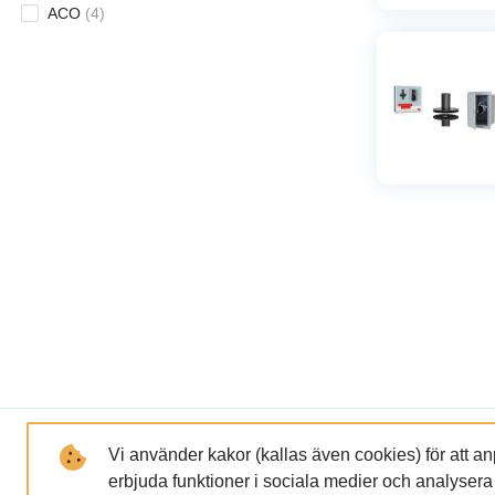
ACO
(
4
)
LÄNKAR
FÖRETAGET
Vi använder kakor (kallas även cookies) för att a
erbjuda funktioner i sociala medier och analysera tr
GDPR och Integritetspolicy
Om oss