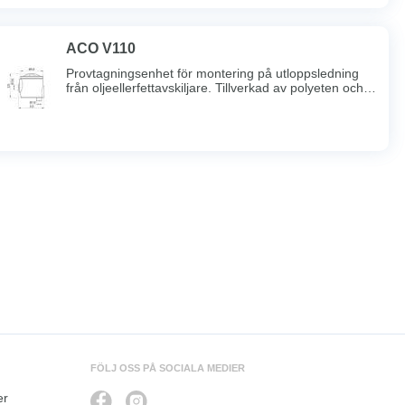
ACO V110
Provtagningsenhet för montering på utloppsledning
från oljeellerfettavskiljare. Tillverkad av polyeten och
försedd med tätt lockmed snabblås vilket möjliggör
enkel provtagning av det utgåendeavloppsvattnet från
avskiljaren.
FÖLJ OSS PÅ SOCIALA MEDIER
er