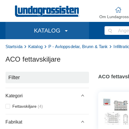
Om Lundagrossi
KATALOG
Startsida
Katalog
P - Avloppsdelar, Brunn & Tank
Infiltra
ACO fettavskiljare
ACO fettavsk
Filter
Kategori
Fettavskiljare
(
4
)
Fabrikat