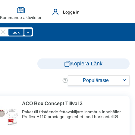
Logga in
Kommande aktiviteter
Kopiera Länk
Populäraste
ACO Box Concept Tillval 3
Paket till fristående fettavskiljare inomhus.Innehåller
Proflex H110 provtagningsenhet med horisontelltØ
110 mm utlopp och Procurat T4-1 larm med
diodindikation ochtillhörande skiktgivare.