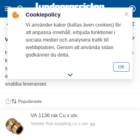
Cookiepolicy
Vatette Klämringskopplingar - Mässing
Vi använder kakor (kallas även cookies) för
att anpassa innehåll, erbjuda funktioner i
Vatette Klämringskopplingar - Mässing (31)
sociala medier och analysera trafik till
webbplatsen. Genom att använda sidan
Hos Lundagrossisten hittar du ett brett sortiment av Vatette
godkänner du detta.
klämringskopplingar.Som VVS-branschens mest
OK
serviceinriktade grossist hjälper vi installatörer att arbeta
effektivt med fullsortimentslager, hög tillgänglighet och
snabba leveranser.
VA 1136 rak Cu x utv.
Vatette Rak koppling cu x utv. gg.